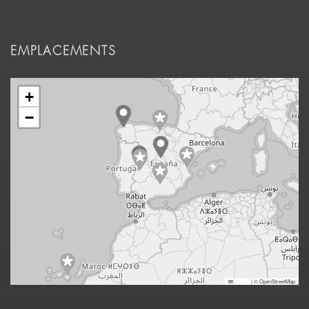
EMPLACEMENTS
+
−
Leaflet
|
© OpenStreetMap