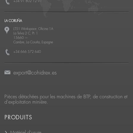
+34 91 802 12 91
LA CORUÑA
LT51 Workspace, Oficina 1A
La Telva 2 C, Pt. 1
15660
—
Cambre, La Coruña, Espagne
+34 666 572 640
export@cohidrex.es
Pièces détachées pour les machines de BTP, de construction et
d'exploitation minière.
PRODUITS
Matériel d'usure