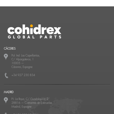
CÁCERES
Pol. Ind. Las Capellanías,
C/ Alpargateros, 1
10005
—
Cáceres, Espagne
+34 927 230 834
MADRID
P.I. La Raya, C/ Guadalquivir, 2
28816
—
Camarma de Esteruelas
Madrid, Espagne