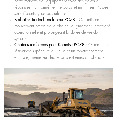
performances de l’équipement avec des galets qui
répartissent uniformément le poids et minimisent l’usure
sur différents types de surfaces.
Barbotins Trasteel Track pour PC78 :
Garantissent un
mouvement précis de la chaîne, augmentant l’efficacité
opérationnelle et prolongeant la durée de vie du
système.
Chaînes renforcées pour Komatsu PC78 :
Offrent une
résistance supérieure à l’usure et un fonctionnement
efficace, même sur des terrains extrêmes ou abrasifs.