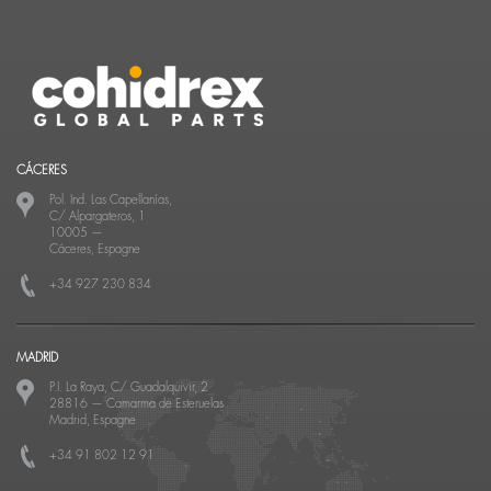
CÁCERES
Pol. Ind. Las Capellanías,
C/ Alpargateros, 1
10005
—
Cáceres, Espagne
+34 927 230 834
MADRID
P.I. La Raya, C/ Guadalquivir, 2
28816
—
Camarma de Esteruelas
Madrid, Espagne
+34 91 802 12 91