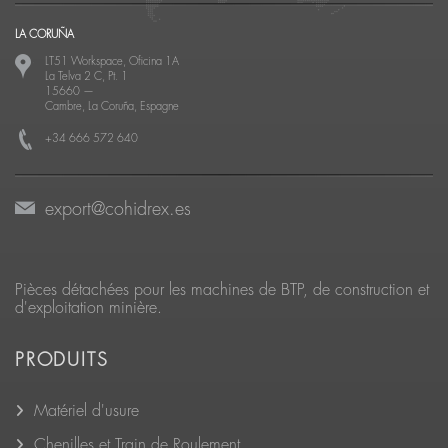
LA CORUÑA
LT51 Workspace, Oficina 1A
La Telva 2 C, Pt. 1
15660
—
Cambre, La Coruña, Espagne
+34 666 572 640
export@cohidrex.es
Pièces détachées pour les machines de BTP, de construction et
d'exploitation minière.
PRODUITS
Matériel d'usure
Chenilles et Train de Roulement