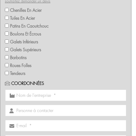
souhaitez demander un devis
Chenilles En Acier
Tuiles En Acier
Patins En Caoutchouc
Boulons Et Écrous
Galets Inférieurs
Galets Supérieurs
Barbotins
Roues Folles
Tendeurs
COORDONNÉES