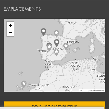
EMPLACEMENTS
+
−
Leaflet
|
© OpenStreetMap
DEVENEZ DISTRIBUTEUR