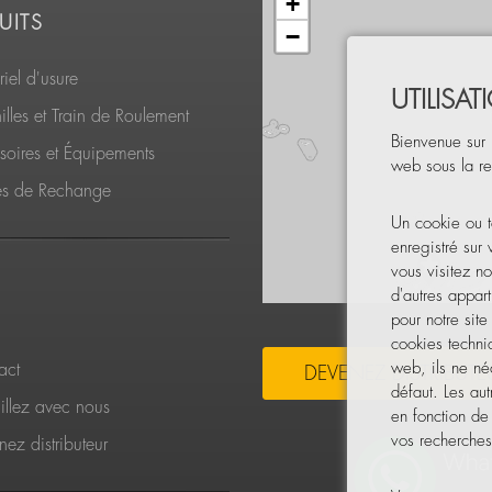
+
UITS
−
iel d'usure
UTILISA
lles et Train de Roulement
Bienvenue sur 
soires et Équipements
web sous la re
es de Rechange
Un cookie ou t
enregistré sur
vous visitez no
d'autres appart
pour notre sit
cookies techni
web, ils ne néc
act
DEVENEZ DISTRIBUTE
défaut. Les aut
illez avec nous
en fonction de
vos recherches,
ez distributeur