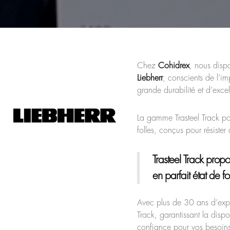
Chez
Cohidrex
, nous disp
Liebherr
, conscients de l’i
grande durabilité et d’exce
La gamme Trasteel Track po
folles, conçus pour résister
Trasteel Track
propos
en parfait état de f
Avec plus de 30 ans d’expé
Track, garantissant la dis
confiance pour vos besoins 