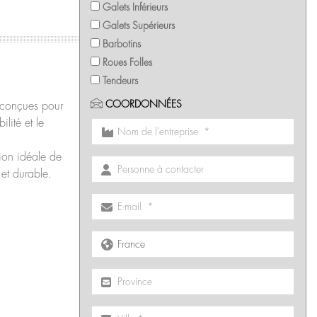
Galets Inférieurs
Galets Supérieurs
Barbotins
Roues Folles
Tendeurs
COORDONNÉES
 conçues pour
ilité et le
ion idéale de
 et durable.