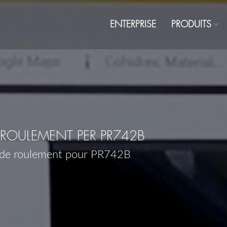
ENTERPRISE
PRODUITS
ROULEMENT PER PR742B
 de roulement pour PR742B