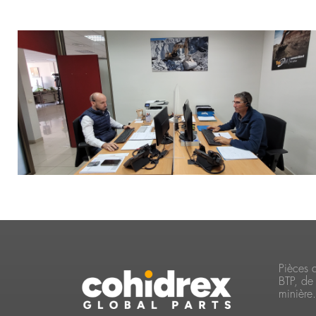
Pièces 
BTP, de 
minière.