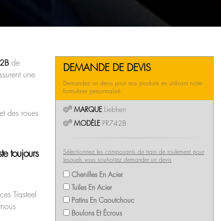
42B
de
DEMANDE DE DEVIS
ssurent une
Demandez un devis pour nos produits en utilisant notre
formulaire personnalisé
MARQUE
Liebherr
et des roues
MODÈLE
PR742B
te toujours
Sélectionnez les composants de train de roulement pour
lesquels vous souhaitez demander un devis
Chenilles En Acier
Tuiles En Acier
ces Trasteel
Patins En Caoutchouc
-nous
Boulons Et Écrous