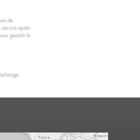
ture de
service après-
our garantir le
 rechange