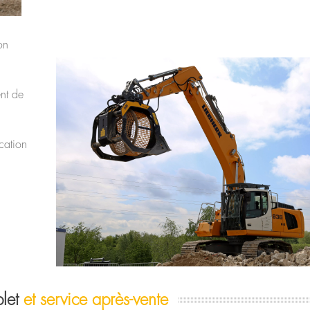
on
nt de
ication
plet
et service après-vente