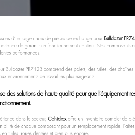
osons d’un large choix de pièces de rechange pour
Bulldozer PR7
mportance de garantir un fonctionnement continu. Nos composants a
llentes performances.
ur Bulldozer PR742B comprend des galets, des tuiles, des chaînes 
 aux environnements de travail les plus exigeants.
e des solutions de haute qualité pour que l’équipement res
onctionnement.
rience dans le secteur,
Cohidrex
offre un inventaire complet de piè
ponibilité de chaque composant pour un remplacement rapide. Faites
en tuiles, roues dentées et bien plus encore.