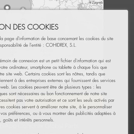
TION DES COOKIES
la page d'information de base concernant les cookies du site
sponsabilité de l'entité : COHIDREX, S.L.
émoin de connexion est un petit fichier d'information qui est
 votre ordinateur, smartphone ou tablette à chaque fois que
tre site web. Certains cookies sont les nôtres, tandis que
iennent à des entreprises externes qui fournissent des services
Leaflet
|
© OpenStreetMap
e web. Les cookies peuvent être de plusieurs types : les
ques sont nécessaires au bon fonctionnement de notre site
essitent pas votre autorisation et ce sont les seuls activés par
UR
NEWSLETTER
res cookies servent à améliorer notre site, à le personnaliser
 vos préférences, ou à vous montrer des publicités adaptées à
 goûts et intérêts personnels.