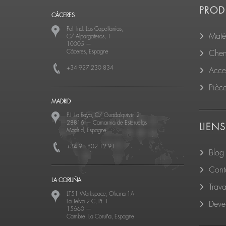
PROD
CÁCERES
Pol. Ind. Las Capellanías,
Matér
C/ Alpargateros, 1
10005
—
Cáceres, Espagne
Cheni
+34 927 230 834
Acce
Pièc
MADRID
P.I. La Raya, C/ Guadalquivir, 2
28816
—
Camarma de Esteruelas
LIENS
Madrid, Espagne
+34 91 802 12 91
Blog
Cont
LA CORUÑA
Trava
LT51 Workspace, Oficina 1A
La Telva 2 C, Pt. 1
Deven
15660
—
Cambre, La Coruña, Espagne