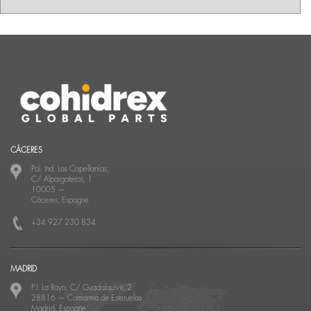
CÁCERES
Pol. Ind. Las Capellanías,
C/ Alpargateros, 1
10005
—
Cáceres, Espagne
+34 927 230 834
MADRID
P.I. La Raya, C/ Guadalquivir, 2
28816
—
Camarma de Esteruelas
Madrid, Espagne