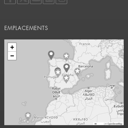
EMPLACEMENTS
+
−
Leaflet
|
© OpenStreetMap