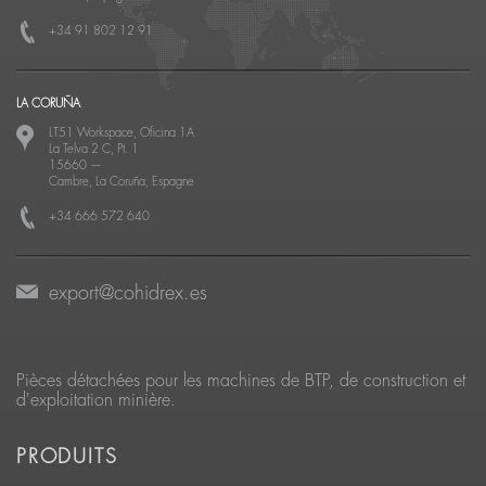
+34 91 802 12 91
LA CORUÑA
LT51 Workspace, Oficina 1A
La Telva 2 C, Pt. 1
15660
—
Cambre, La Coruña, Espagne
+34 666 572 640
export@cohidrex.es
Pièces détachées pour les machines de BTP, de construction et
d'exploitation minière.
PRODUITS