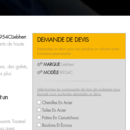
 R954C
Liebherr
.
DEMANDE DE DEVIS
ants de haute
Demandez un devis pour nos produits en utilisant notre
formulaire personnalisé
MARQUE
Liebherr
es, des galets,
MODÈLE
R954C
es plus
Sélectionnez les composants de train de roulement pour
lesquels vous souhaitez demander un devis
t un
Chenilles En Acier
Tuiles En Acier
Patins En Caoutchouc
ants Trasteel
Boulons Et Écrous
ous ayez