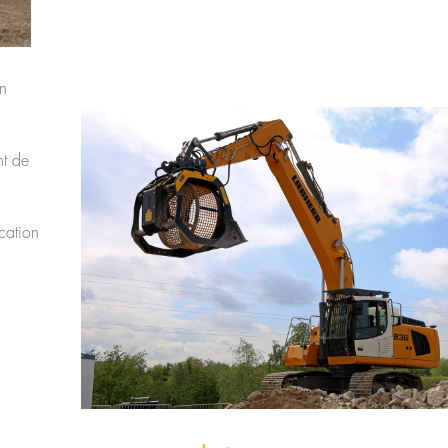
on
nt de
ication