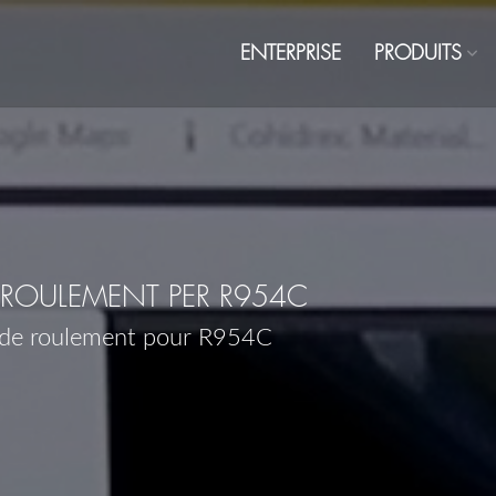
ENTERPRISE
PRODUITS
ROULEMENT PER R954C
 de roulement pour R954C