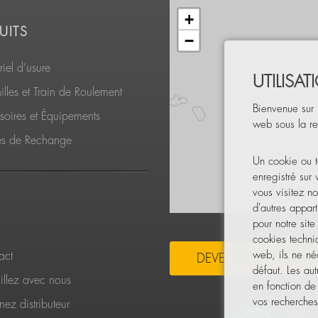
+
UITS
−
iel d'usure
UTILISA
lles et Train de Roulement
Bienvenue sur 
soires et Équipements
web sous la re
es de Rechange
Un cookie ou t
enregistré sur
vous visitez no
d'autres appart
pour notre sit
cookies techni
web, ils ne néc
act
DEVENEZ DISTRIBUTE
défaut. Les aut
illez avec nous
en fonction de
vos recherches,
ez distributeur