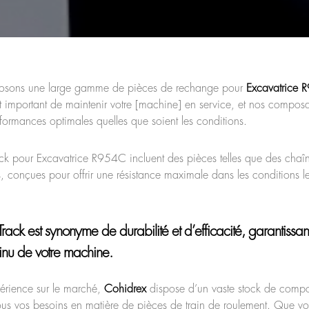
posons une large gamme de pièces de rechange pour
Excavatrice
 important de maintenir votre [machine] en service, et nos compos
rformances optimales quelles que soient les conditions.
ack pour Excavatrice R954C incluent des pièces telles que des chaîn
es, conçues pour offrir une résistance maximale dans les conditions l
Track
est synonyme de durabilité et d’efficacité, garantissan
inu de votre machine.
érience sur le marché,
Cohidrex
dispose d’un vaste stock de compos
tous vos besoins en matière de pièces de train de roulement. Que v