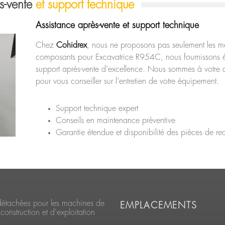
s-vente
et support technique
Assistance après-vente et support technique
Chez
Cohidrex
, nous ne proposons pas seulement les me
composants pour Excavatrice R954C, nous fournissons 
support après-vente d’excellence. Nous sommes à votre d
pour vous conseiller sur l’entretien de votre équipement.
Support technique expert
Conseils en maintenance préventive
Garantie étendue et disponibilité des pièces de r
détachées pour les machines de
EMPLACEMENTS
construction et d'exploitation