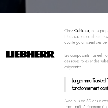
Chez
Cohidrex
, nous pro
Nous savons combien il est
qualité garantissent des pe
Les composants Trasteel Tr
des roues folles et des tuil
exigeantes.
La gamme Trasteel 
fonctionnement cont
Avec plus de 30 ans d’exp
Track, prêts à répondre à 