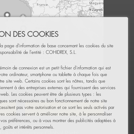
TION DES COOKIES
la page d'information de base concernant les cookies du site
sponsabilité de l'entité : COHIDREX, S.L.
émoin de connexion est un petit fichier d'information qui est
 votre ordinateur, smartphone ou tablette à chaque fois que
tre site web. Certains cookies sont les nôtres, tandis que
iennent à des entreprises externes qui fournissent des services
Leaflet
|
© OpenStreetMap
e web. Les cookies peuvent être de plusieurs types : les
ques sont nécessaires au bon fonctionnement de notre site
essitent pas votre autorisation et ce sont les seuls activés par
UR
NEWSLETTER
res cookies servent à améliorer notre site, à le personnaliser
 vos préférences, ou à vous montrer des publicités adaptées à
 goûts et intérêts personnels.