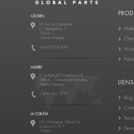
PROD
CÁCERES
Pol. Ind. Las Capellanías,
Matér
C/ Alpargateros, 1
10005
—
Cáceres, Espagne
Cheni
+34 927 230 834
Acce
Pièc
MADRID
P.I. La Raya, C/ Guadalquivir, 2
28816
—
Camarma de Esteruelas
LIENS
Madrid, Espagne
+34 91 802 12 91
Blog
Cont
LA CORUÑA
Trava
LT51 Workspace, Oficina 1A
La Telva 2 C, Pt. 1
Deven
15660
—