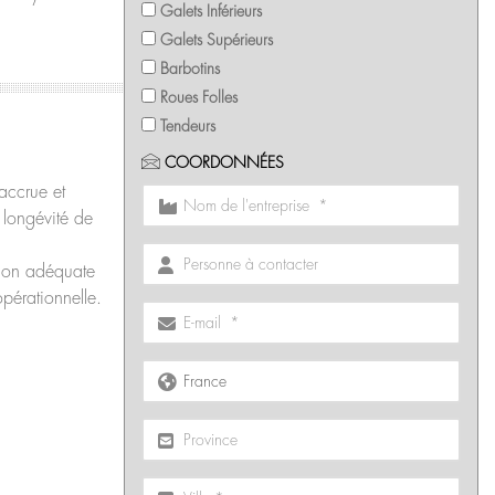
Galets Inférieurs
Galets Supérieurs
Barbotins
Roues Folles
Tendeurs
COORDONNÉES
accrue et
a longévité de
sion adéquate
opérationnelle.