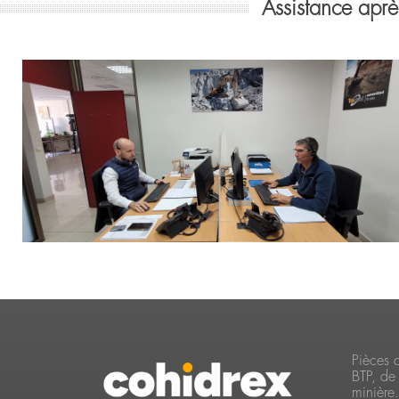
Assistance aprè
Pièces 
BTP, de 
minière.