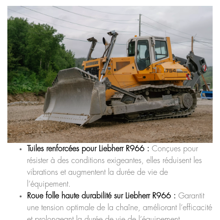
Tuiles renforcées pour Liebherr R966 :
Conçues pour
résister à des conditions exigeantes, elles réduisent les
vibrations et augmentent la durée de vie de
l’équipement.
Roue folle haute durabilité sur Liebherr R966 :
Garantit
une tension optimale de la chaîne, améliorant l’efficacité
et prolongeant la durée de vie de l’équipement.