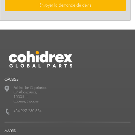
Envoyer la demande de devis
CÁCERES
Pol. Ind. Las Capellanías,
C/ Alpargateros, 1
10005
—
Cáceres, Espagne
+34 927 230 834
MADRID