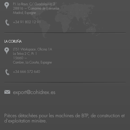
P.I. La Raya, C/ Guadalquivir, 2
28816
—
Camarma de Esteruelas
Madrid, Espagne
+34 91 802 12 91
LA CORUÑA
LT51 Workspace, Oficina 1A
La Telva 2 C, Pt. 1
15660
—
Cambre, La Coruña, Espagne
+34 666 572 640
export@cohidrex.es
Pièces détachées pour les machines de BTP, de construction et
d'exploitation minière.