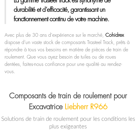
La gamme Trasteel Track
est synonyme de
durabilité et d’efficacité, garantissant un
fonctionnement continu de votre machine.
Avec plus de 30 ans d’expérience sur le marché,
Cohidrex
dispose d’un vaste stock de composants Trasteel Track, prêts à
répondre à tous vos besoins en matière de pièces de train de
roulement. Que vous ayez besoin de tuiles ou de roues
dentées, faites-nous confiance pour une qualité au rendez-
vous.
Composants de train de roulement pour
Excavatrice
Liebherr R966
Solutions de train de roulement pour les conditions les
plus exigeantes