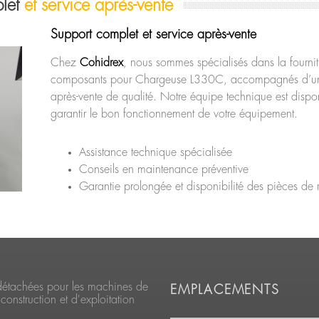
plet
et service après-vente
Support complet et service après-vente
Chez
Cohidrex
, nous sommes spécialisés dans la fourni
composants pour Chargeuse L330C, accompagnés d’un
après-vente de qualité. Notre équipe technique est dispo
garantir le bon fonctionnement de votre équipement.
Assistance technique spécialisée
Conseils en maintenance préventive
Garantie prolongée et disponibilité des pièces de
détachées pour les machines de
EMPLACEMENTS
construction et d'exploitation