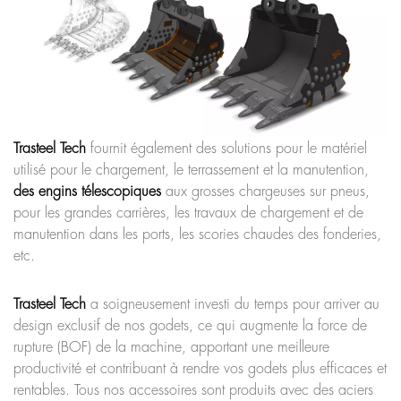
Trasteel Tech
fournit également des solutions pour le matériel
utilisé pour le chargement, le terrassement et la manutention,
des engins télescopiques
aux grosses chargeuses sur pneus,
pour les grandes carrières, les travaux de chargement et de
manutention dans les ports, les scories chaudes des fonderies,
etc.
Trasteel Tech
a soigneusement investi du temps pour arriver au
design exclusif de nos godets, ce qui augmente la force de
rupture (BOF) de la machine, apportant une meilleure
productivité et contribuant à rendre vos godets plus efficaces et
rentables. Tous nos accessoires sont produits avec des aciers