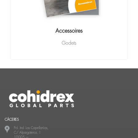
Accessoires
Godets
CÁCERES
Pol. Ind. Las Capellanías,
C/ Alpargateros, 1
10005
—