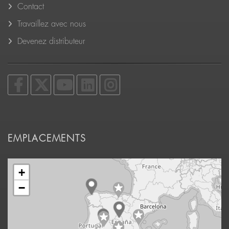
Contact
Travaillez avec nous
Devenez distributeur
EMPLACEMENTS
+
−