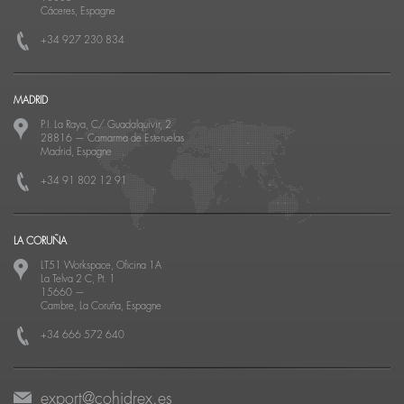
Cáceres, Espagne
+34 927 230 834
MADRID
P.I. La Raya, C/ Guadalquivir, 2
28816
—
Camarma de Esteruelas
Madrid, Espagne
+34 91 802 12 91
LA CORUÑA
LT51 Workspace, Oficina 1A
La Telva 2 C, Pt. 1
15660
—
Cambre, La Coruña, Espagne
+34 666 572 640
export@cohidrex.es