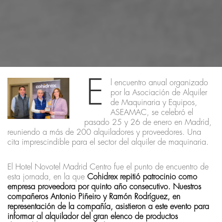
E
l encuentro anual organizado
por la Asociación de Alquiler
de Maquinaria y Equipos,
ASEAMAC, se celebró el
pasado 25 y 26 de enero en Madrid,
reuniendo a más de 200 alquiladores y proveedores. Una
cita imprescindible para el sector del alquiler de maquinaria.
El Hotel Novotel Madrid Centro fue el punto de encuentro de
esta jornada, en la que
Cohidrex repitió patrocinio como
empresa proveedora por quinto año consecutivo. Nuestros
compañeros Antonio Piñeiro y Ramón Rodríguez, en
representación de la compañía, asistieron a este evento para
informar al alquilador del gran elenco de productos