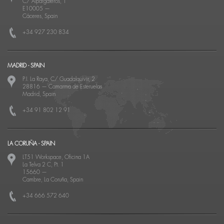
C/ Alpargateros, 1
E10005
—
Cáceres, Spain
+34 927 230 834
MADRID - SPAIN
P.I. La Raya, C/ Guadalquivir, 2
28816
—
Camarma de Esteruelas
Madrid, Spain
+34 91 802 12 91
LA CORUÑA - SPAIN
LT51 Workspace, Oficina 1A
La Telva 2 C, Pt. 1
15660
—
Cambre, La Coruña, Spain
+34 666 572 640