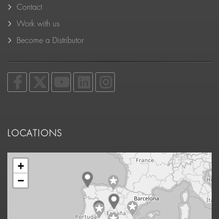
Contact
Work with us
Become a Distributor
LOCATIONS
+
−