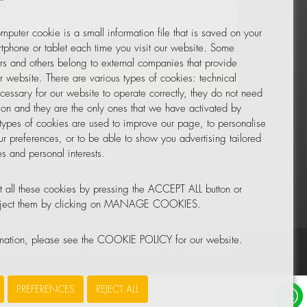
mputer cookie is a small information file that is saved on your
Leaflet
|
© OpenStreetMap
tphone or tablet each time you visit our website. Some
rs and others belong to external companies that provide
ur website. There are various types of cookies: technical
TOR
NEWSLETTER
cessary for our website to operate correctly, they do not need
tion and they are the only ones that we have activated by
 types of cookies are used to improve our page, to personalise
ur preferences, or to be able to show you advertising tailored
s and personal interests.
 all these cookies by pressing the ACCEPT ALL button or
reject them by clicking on MANAGE COOKIES.
rmation, please see the COOKIE POLICY for our website.
Your Insurance Data
•
Data Protection
•
Cookie Policy
PREFERENCES
REJECT ALL