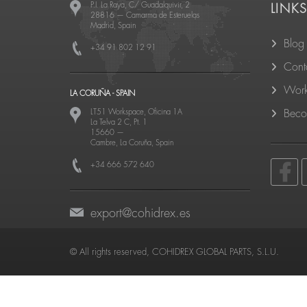
P.I. La Raya, C/ Guadalquivir, 2
LINK
28816
—
Camarma de Esteruelas
Madrid, Spain
Blog
+34 91 802 12 91
Cont
Work
LA CORUÑA - SPAIN
LT51 Workspace, Oficina 1A
Becom
La Telva 2 C, Pt. 1
15660
—
Cambre, La Coruña, Spain
+34 666 572 640
export@cohidrex.es
© All rights reserved, COHIDREX GLOBAL PARTS, S.L.U.