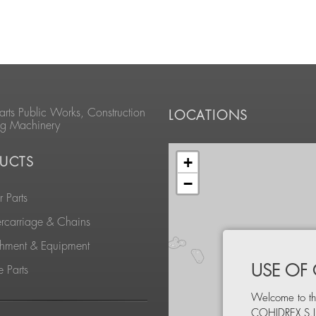
arts Public Works, Construction
LOCATIONS
ng Machinery
+
UCTS
−
 Parts
rcarriage & Chains
chment & Equipment
USE OF
 Parts
Welcome to th
COHIDREX,S.L