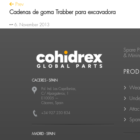
Prev
Cadenas de goma Trabber para excavadora
6. November 2013
Spare P
& Mini
PROD
CACERES - SPAIN
Wear
Pol. Ind. Las Capellanías,
C/ Alpargateros, 1
Unde
E10005
—
Cáceres, Spain
Atta
+34 927 230 834
Spare
MADRID - SPAIN