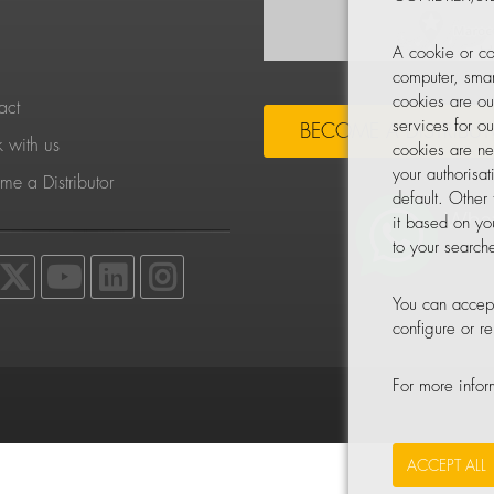
S
A cookie or co
computer, smar
cookies are ou
act
services for o
BECOME A DISTRIBU
 with us
cookies are ne
your authorisa
e a Distributor
default. Other
it based on yo
to your searche
You can accept
configure or 
For more info
ACCEPT ALL