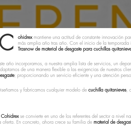
C
ohidre
x
mantiene una actitud de constante innovación para 
más amplia año tras año. Con el inicio de la temporada i
Tra
snow de material de desgaste para cuchillas quitanieve
ste año incorporamos, a nuestra amplia lista de servicios, un depa
daptarnos de una manera flexible a las exigencias de nuestros cli
esgaste
; proporcionando un servicio eficiente y una atención pers
iseñamos y fabricamos cualquier modelo de
cuchilla quitanieves
, 
Cohidre
x
se convierte en uno de los referentes del sector a nivel
 oferta. En concreto, ahora crece su familia de
material de desgas