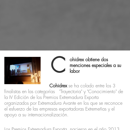
C
ohidrex obtiene dos
menciones especiales a su
labor
Cohidrex
se ha colado entre los 3
finalistas en las categorías "Trayectoria" y "Conocimiento" de
la IV Edición de los Premios Extremadura Exporta
organizados por Extremadura Avante en los que se reconoce
el esfuerzo de las empresas exportadoras Extremeñas y el
apoyo a su internacionalización.
Los Premios Extremadura Exporta, nacieron en el año 2013