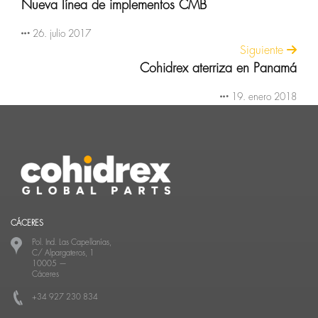
Nueva línea de implementos CMB
26. julio 2017
Siguiente
Cohidrex aterriza en Panamá
19. enero 2018
CÁCERES
Pol. Ind. Las Capellanías,
C/ Alpargateros, 1
10005
—
Cáceres
+34 927 230 834