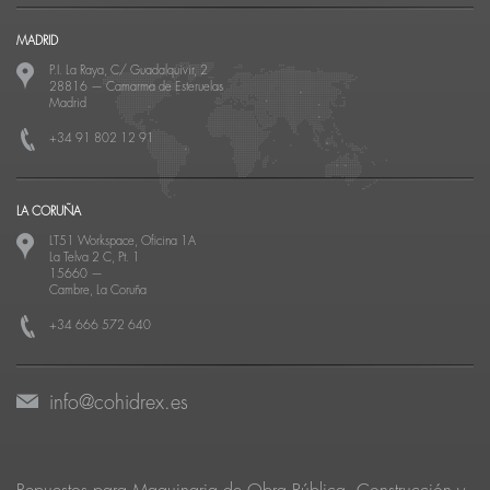
MADRID
P.I. La Raya, C/ Guadalquivir, 2
28816
—
Camarma de Esteruelas
Madrid
+34 91 802 12 91
LA CORUÑA
LT51 Workspace, Oficina 1A
La Telva 2 C, Pt. 1
15660
—
Cambre, La Coruña
+34 666 572 640
info@cohidrex.es