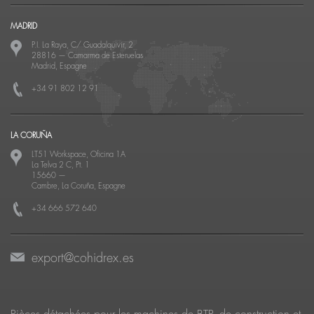
MADRID
P.I. La Raya, C/ Guadalquivir, 2
28816
—
Camarma de Esteruelas
Madrid, Espagne
+34 91 802 12 91
LA CORUÑA
LT51 Workspace, Oficina 1A
La Telva 2 C, Pt. 1
15660
—
Cambre, La Coruña, Espagne
+34 666 572 640
export@cohidrex.es