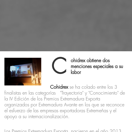
C
ohidrex obtiene dos
menciones especiales a su
labor
Cohidrex
se ha colado entre los 3
finalistas en las categorías "Trayectoria" y "Conocimiento" de
la IV Edición de los Premios Extremadura Exporta
organizados por Extremadura Avante en los que se reconoce
el esfuerzo de las empresas exportadoras Extremeñas y el
apoyo a su internacionalización.
Los Premios Extremadura Exporta, nacieron en el año 2013