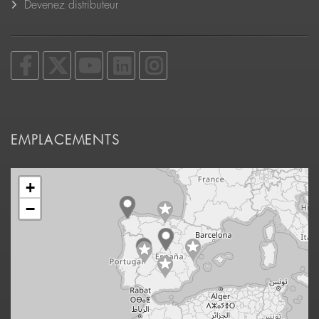
Devenez distributeur
EMPLACEMENTS
+
−