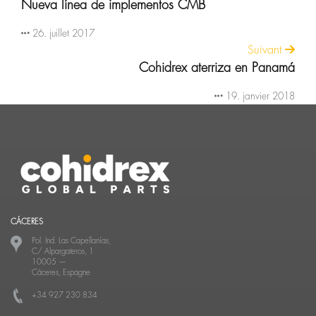
Nueva línea de implementos CMB
26. juillet 2017
Suivant
Cohidrex aterriza en Panamá
19. janvier 2018
CÁCERES
Pol. Ind. Las Capellanías,
C/ Alpargateros, 1
10005
—
Cáceres, Espagne
+34 927 230 834