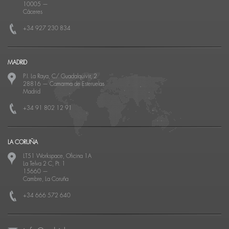
10005
—
Cáceres
+34 927 230 834
MADRID
P.I. La Raya, C/ Guadalquivir, 2
28816
—
Camarma de Esteruelas
Madrid
+34 91 802 12 91
LA CORUÑA
LT51 Workspace, Oficina 1A
La Telva 2 C, Pt. 1
15660
—
Cambre, La Coruña
+34 666 572 640