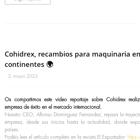
Cohidrex, recambios para maquinaria en 
continentes 🌍
3. mayo 2023
Os compartimos este video reportaje sobre Cohidrex real
empresa de éxito en el mercado internacional.
Nuestro CEO, Alfonso Dominguez Fernandez, repasa la trayector
empresa, desde sus inicios hasta la actualidad, donde ex
países.
Podéis leer el artículo completo en la revista El Exportador:
https