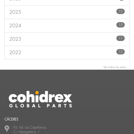
13
2025
15
2024
11
2023
12
2022
Ver todos los años ...
CÁCERES
Pol. Ind. Las Capellanías,
C/ Alpargateros, 1