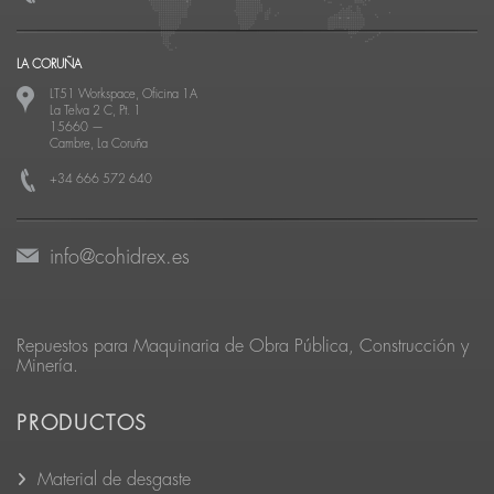
LA CORUÑA
LT51 Workspace, Oficina 1A
La Telva 2 C, Pt. 1
15660
—
Cambre, La Coruña
+34 666 572 640
info@cohidrex.es
Repuestos para Maquinaria de Obra Pública, Construcción y
Minería.
PRODUCTOS
Material de desgaste