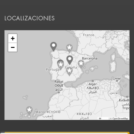
LOCALIZACIONES
+
−
Leaflet
|
© OpenStreetMap