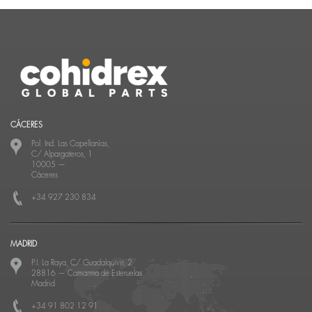
CÁCERES
Pol. Ind. Las Capellanías,
C/ Alpargateros, 1
10005
—
Cáceres
+34 927 230 834
MADRID
P.I. La Raya, C/ Guadalquivir, 2
28816
—
Camarma de Esteruelas
Madrid
+34 91 802 12 91