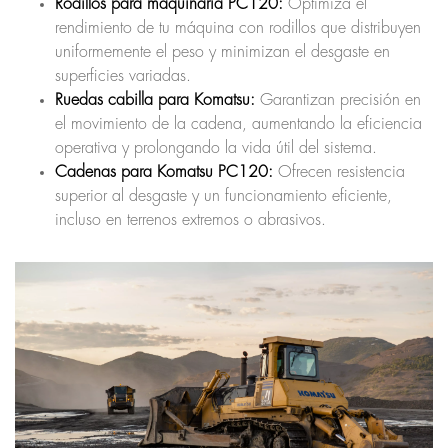
Rodillos para maquinaria PC120:
Optimiza el
rendimiento de tu máquina con rodillos que distribuyen
uniformemente el peso y minimizan el desgaste en
superficies variadas.
Ruedas cabilla para Komatsu:
Garantizan precisión en
el movimiento de la cadena, aumentando la eficiencia
operativa y prolongando la vida útil del sistema.
Cadenas para Komatsu PC120:
Ofrecen resistencia
superior al desgaste y un funcionamiento eficiente,
incluso en terrenos extremos o abrasivos.