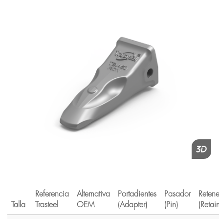
Referencia
Alternativa
Portadientes
Pasador
Reten
Talla
Trasteel
OEM
(Adapter)
(Pin)
(Retain