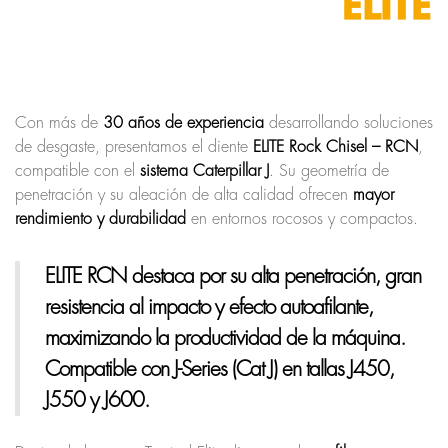
Con más de
30 años de experiencia
desarrollando soluciones
de desgaste, presentamos el diente
ELITE Rock Chisel – RCN
,
compatible con el
sistema Caterpillar J
. Su geometría de
penetración y su aleación de alta calidad ofrecen
mayor
rendimiento y durabilidad
en entornos rocosos y compactos.
ELITE RCN
destaca por su
alta penetración
, gran
resistencia al impacto
y efecto
autoafilante
,
maximizando la productividad de la máquina.
Compatible con
J-Series (Cat J)
en tallas J450,
J550 y J600.