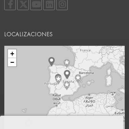
LOCALIZACIONES
+
−