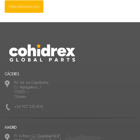
Más Información
CÁCERES
Pol. Ind. Las Capellanías,
C/ Alpargateros, 1
10005
—
Cáceres
+34 927 230 834
MADRID
P.I. La Raya, C/ Guadalquivir, 2