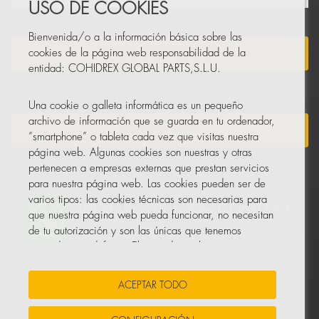
Leaflet
|
© OpenStreetMap
USO DE COOKIES
Bienvenida/o a la información básica sobre las
HAZTE DISTRIBUIDOR
cookies de la página web responsabilidad de la
entidad: COHIDREX GLOBAL PARTS,S.L.U.
Una cookie o galleta informática es un pequeño
archivo de información que se guarda en tu ordenador,
NEWSLETTER
“smartphone” o tableta cada vez que visitas nuestra
página web. Algunas cookies son nuestras y otras
pertenecen a empresas externas que prestan servicios
para nuestra página web. Las cookies pueden ser de
varios tipos: las cookies técnicas son necesarias para
que nuestra página web pueda funcionar, no necesitan
de tu autorización y son las únicas que tenemos
activadas por defecto. El resto de cookies sirven para
mejorar nuestra página, para personalizarla en base a
tus preferencias, o para poder mostrarte publicidad
ACEPTAR TODO
ajustada a tus búsquedas, gustos e intereses
personales.