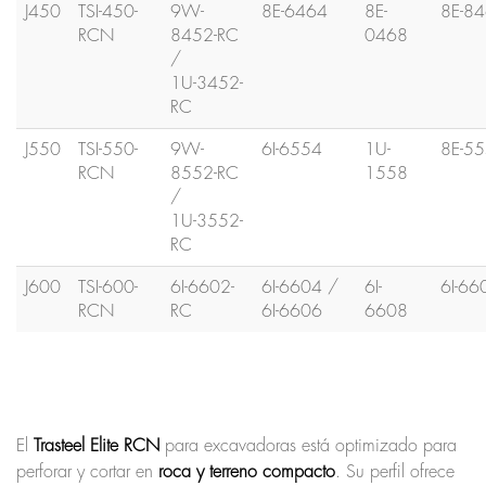
J450
TSI-450-
9W-
8E-6464
8E-
8E-8
RCN
8452-RC
0468
/
1U-3452-
RC
J550
TSI-550-
9W-
6I-6554
1U-
8E-5
RCN
8552-RC
1558
/
1U-3552-
RC
J600
TSI-600-
6I-6602-
6I-6604 /
6I-
6I-66
RCN
RC
6I-6606
6608
El
Trasteel Elite RCN
para excavadoras está optimizado para
perforar y cortar en
roca y terreno compacto
. Su perfil ofrece