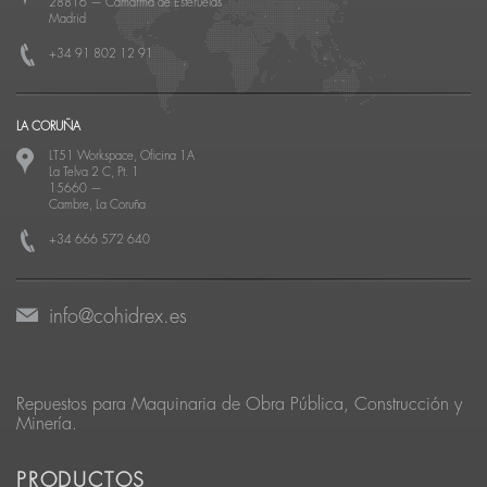
28816
—
Camarma de Esteruelas
Madrid
+34 91 802 12 91
LA CORUÑA
LT51 Workspace, Oficina 1A
La Telva 2 C, Pt. 1
15660
—
Cambre, La Coruña
+34 666 572 640
info@cohidrex.es
Repuestos para Maquinaria de Obra Pública, Construcción y
Minería.
PRODUCTOS