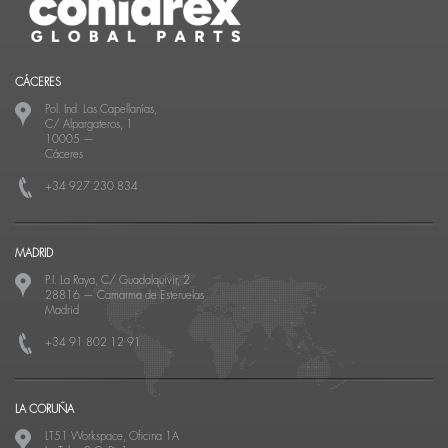
CÁCERES
Pol. Ind. Las Capellanías,
C/ Alpargateros, 1
10005
—
Cáceres
+34 927 230 834
MADRID
P.I. La Raya, C/ Guadalquivir, 2
28816
—
Camarma de Esteruelas
Madrid
+34 91 802 12 91
LA CORUÑA
LT51 Workspace, Oficina 1A