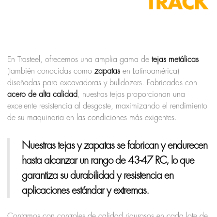
En Trasteel, ofrecemos una amplia gama de
tejas metálicas
(también conocidas como
zapatas
en Latinoamérica)
diseñadas para excavadoras y bulldozers. Fabricadas con
acero de alta calidad
, nuestras tejas proporcionan una
excelente resistencia al desgaste, maximizando el rendimiento
de su maquinaria en las condiciones más exigentes.
Nuestras tejas y zapatas
se fabrican y endurecen
hasta alcanzar un rango de 43-47 RC, lo que
garantiza su durabilidad y resistencia en
aplicaciones estándar y extremas.
Contamos con controles de calidad rigurosos en cada lote de