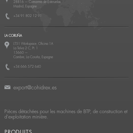
28816
—
Camarma de Esteruelas
Madrid, Espagne
+34 91 802 12 91
LA CORUÑA
LT51 Workspace, Oficina 1A
La Telva 2 C, Pt. 1
15660
—
Cambre, La Coruña, Espagne
+34 666 572 640
export@cohidrex.es
Pièces détachées pour les machines de BTP, de construction et
d'exploitation minière.
PRODUITS