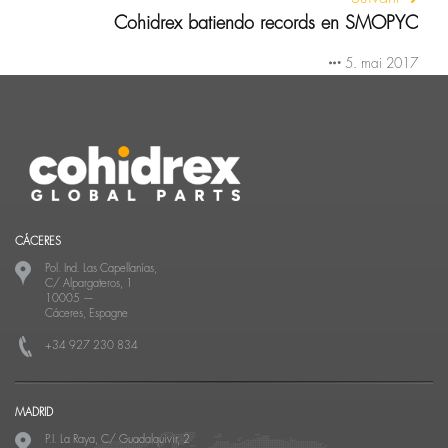
Cohidrex batiendo records en SMOPYC
5. mai 2017
CÁCERES
Pol. Ind. Las Capellanías,
C/ Alpargateros, 1
10005
—
Cáceres, Espagne
+34 927 230 834
MADRID
P.I. La Raya, C/ Guadalquivir, 2