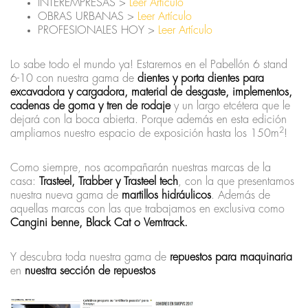
INTEREMPRESAS >
Leer Artículo
OBRAS URBANAS >
Leer Artículo
PROFESIONALES HOY >
Leer Artículo
Lo sabe todo el mundo ya! Estaremos en el Pabellón 6 stand
6-10 con nuestra gama de
dientes y porta dientes para
excavadora y cargadora, material de desgaste, implementos,
cadenas de goma y tren de rodaje
y un largo etcétera que le
dejará con la boca abierta. Porque además en esta edición
2
ampliamos nuestro espacio de exposición hasta los 150m
!
Como siempre, nos acompañarán nuestras marcas de la
casa:
Trasteel, Trabber y Trasteel tech
, con la que presentamos
nuestra nueva gama de
martillos hidráulicos
. Además de
aquellas marcas con las que trabajamos en exclusiva como
Cangini benne, Black Cat o Vemtrack.
Y descubra toda nuestra gama de
repuestos para maquinaria
en
nuestra sección de
repuestos