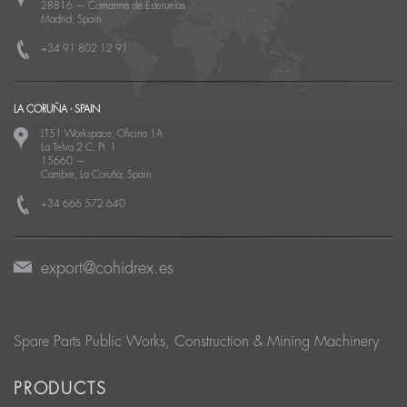
28816
—
Camarma de Esteruelas
Madrid, Spain
+34 91 802 12 91
LA CORUÑA - SPAIN
LT51 Workspace, Oficina 1A
La Telva 2 C, Pt. 1
15660
—
Cambre, La Coruña, Spain
+34 666 572 640
export@cohidrex.es
Spare Parts Public Works, Construction & Mining Machinery
PRODUCTS