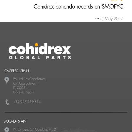
Cohidrex batiendo records en SMOPYC
5. May 2017
CACERES - SPAIN
Pol. Ind. Las Capellanías,
C/ Alpargateros, 1
E10005
—
Cáceres, Spain
+34 927 230 834
MADRID - SPAIN
P.I. La Raya, C/ Guadalquivir, 2