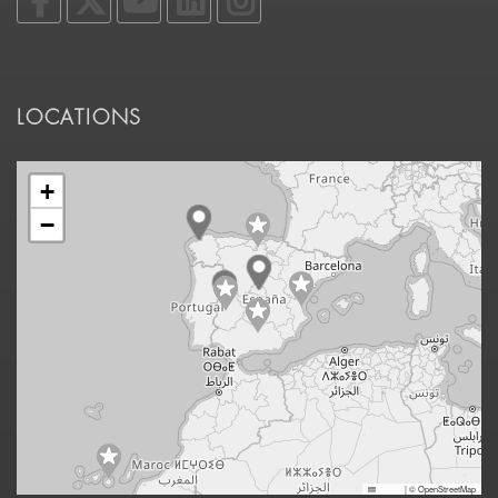
LOCATIONS
+
−
Leaflet
|
© OpenStreetMap