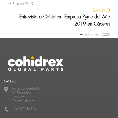
5. juillet 2019
Suivant
Entrevista a Cohidrex, Empresa Pyme del Año
2019 en Cáceres
30. janvier 2020
CÁCERES
Pol. Ind. Las Capellanías,
C/ Alpargateros, 1
10005
—
Cáceres, Espagne
+34 927 230 834