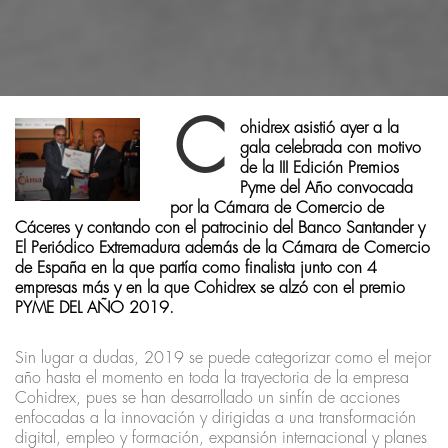
C
ohidrex asistió ayer a la
gala celebrada con motivo
de la III Edición Premios
Pyme del Año convocada
por la Cámara de Comercio de
Cáceres y contando con el patrocinio del Banco Santander y
El Periódico Extremadura además de la Cámara de Comercio
de España en la que partía como finalista junto con 4
empresas más y en la que Cohidrex se alzó con el premio
PYME DEL AÑO 2019.
Sin lugar a dudas, 2019 se puede categorizar como el mejor
año hasta el momento en toda la trayectoria de la empresa
Cohidrex, pues se han desarrollado un sinfín de acciones
enfocadas a la innovación y dirigidas a una transformación
digital, empleo y formación, expansión internacional y planes