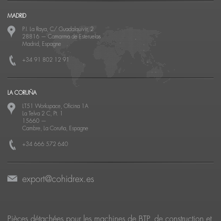
MADRID
P.I. La Raya, C/ Guadalquivir, 2
28816
—
Camarma de Esteruelas
Madrid, Espagne
+34 91 802 12 91
LA CORUÑA
LT51 Workspace, Oficina 1A
La Telva 2 C, Pt. 1
15660
—
Cambre, La Coruña, Espagne
+34 666 572 640
export@cohidrex.es
Pièces détachées pour les machines de BTP, de construction et