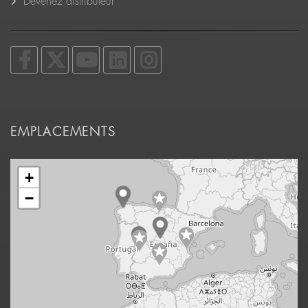
Devenez distributeur
EMPLACEMENTS
+
−