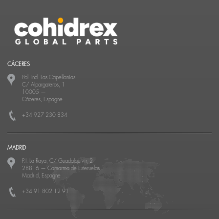
CÁCERES
Pol. Ind. Las Capellanías,
C/ Alpargateros, 1
10005
—
Cáceres, Espagne
+34 927 230 834
MADRID
P.I. La Raya, C/ Guadalquivir, 2
28816
—
Camarma de Esteruelas
Madrid, Espagne
+34 91 802 12 91