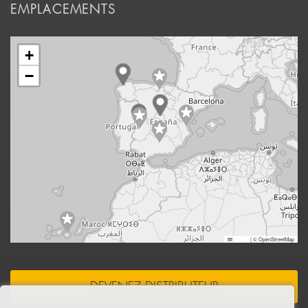
EMPLACEMENTS
+
−
Leaflet
|
© OpenStreetMap
DEVENEZ DISTRIBUTEUR