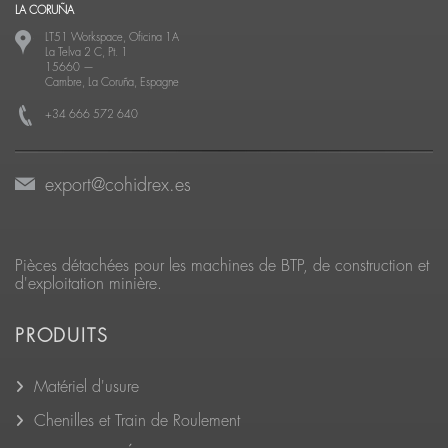
LA CORUÑA
LT51 Workspace, Oficina 1A
La Telva 2 C, Pt. 1
15660
—
Cambre, La Coruña, Espagne
+34 666 572 640
export@cohidrex.es
Pièces détachées pour les machines de BTP, de construction et
d'exploitation minière.
PRODUITS
Matériel d'usure
Chenilles et Train de Roulement