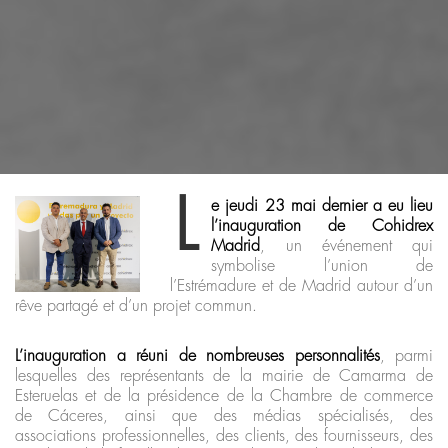
L
e jeudi 23 mai dernier a eu lieu
l’inauguration de Cohidrex
Madrid
, un événement qui
symbolise l’union de
l’Estrémadure et de Madrid autour d’un
rêve partagé et d’un projet commun.
L’inauguration a réuni de nombreuses personnalités
, parmi
lesquelles des représentants de la mairie de Camarma de
Esteruelas et de la présidence de la Chambre de commerce
de Cáceres, ainsi que des médias spécialisés, des
associations professionnelles, des clients, des fournisseurs, des