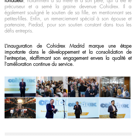
fondateur
, notamment à sa mère et à son père, qui a été le
précurseur et a semé la graine devenue Cohidrex. Il a
également souligné le soutien de sa fille, en mentionnant ses
petites-filles. Enfin, un remerciement spécial à son épouse et
partenaire, Piedad, pour son soutien constant dans tous les
défis entrepris.
L’inauguration de Cohidrex Madrid marque une étape
importante dans le développement et la consolidation de
l’entreprise, réaffirmant son engagement envers la qualité et
l’amélioration continue du service.