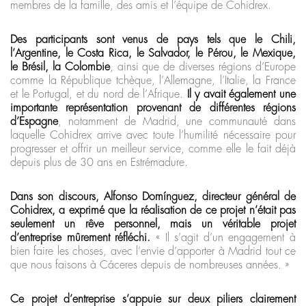
membres de la famille, des amis et l’équipe de Cohidrex.
Des participants sont venus de pays tels que le Chili,
l’Argentine, le Costa Rica, le Salvador, le Pérou, le Mexique,
le Brésil, la Colombie
, ainsi que de diverses régions d’Europe
comme la République tchèque, l’Allemagne, l’Italie, la France
et le Portugal, et du nord de l’Afrique.
Il y avait également une
importante représentation provenant de différentes régions
d’Espagne
, notamment de Madrid, une communauté dans
laquelle Cohidrex arrive avec toute l’humilité nécessaire pour
progresser et offrir un meilleur service, comme elle le fait déjà
depuis plus de 30 ans en Estrémadure.
Dans son discours, Alfonso Domínguez, directeur général de
Cohidrex, a exprimé que la réalisation de ce projet n’était pas
seulement un rêve personnel, mais un véritable projet
d’entreprise mûrement réfléchi.
« Il s’agit d’un engagement à
bien faire les choses, avec l’envie d’apporter à Madrid tout ce
que nous faisons à Cáceres depuis de nombreuses années. »
Ce projet d’entreprise s’appuie sur deux piliers clairement