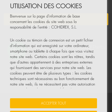
UTILISATION DES COOKIES
Bienvenue sur la page d'information de base
NEWSLETTER
concernant les cookies du site web sous la
responsabilité de l'entité : COHIDREX, S.L.
Un cookie ou témoin de connexion est un petit fichier
d'information qui est enregistré sur votre ordinateur,
smartphone ou tablette à chaque fois que vous visitez
notre site web. Certains cookies sont les nôtres, tandis
que d'autres appartiennent à des entreprises externes
qui fournissent des services pour notre site web. Les
cookies peuvent être de plusieurs types : les cookies
techniques sont nécessaires au bon fonctionnement de
notre site web, ils ne nécessitent pas votre autorisation
et ce sont les seuls activés par défaut. Les autres
cookies servent à améliorer notre site, à le
personnaliser en fonction de vos préférences, ou à
Vos données sont sécurisées
•
Protection des données
•
ACCEPTER TOUT
vous montrer des publicités adaptées à vos recherches,
Politique de cookies
goûts et intérêts personnels.