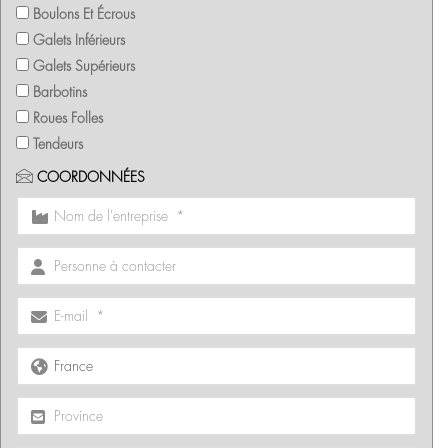
Boulons Et Écrous
Galets Inférieurs
Galets Supérieurs
Barbotins
Roues Folles
Tendeurs
COORDONNÉES