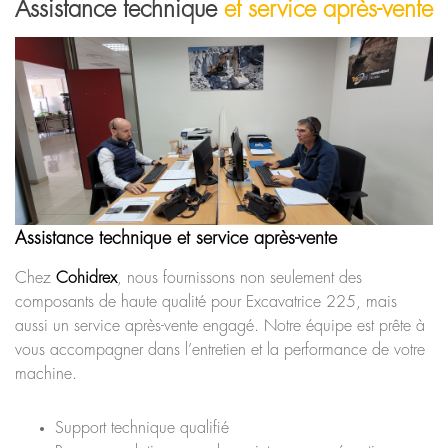
Assistance technique
et service après-vente
Assistance technique et service après-vente
Chez
Cohidrex
, nous fournissons non seulement des
composants de haute qualité pour Excavatrice 225, mais
aussi un service après-vente engagé. Notre équipe est prête à
vous accompagner dans l’entretien et la performance de votre
machine.
Support technique qualifié