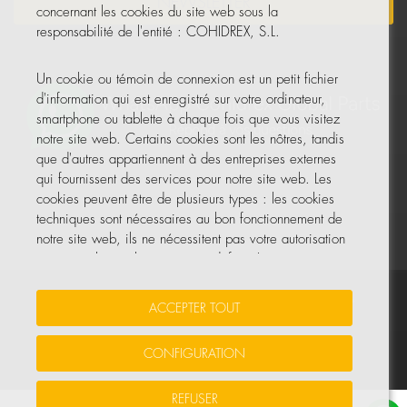
NEWSLETTER
concernant les cookies du site web sous la
responsabilité de l'entité : COHIDREX, S.L.
Un cookie ou témoin de connexion est un petit fichier
d'information qui est enregistré sur votre ordinateur,
smartphone ou tablette à chaque fois que vous visitez
notre site web. Certains cookies sont les nôtres, tandis
que d'autres appartiennent à des entreprises externes
qui fournissent des services pour notre site web. Les
cookies peuvent être de plusieurs types : les cookies
techniques sont nécessaires au bon fonctionnement de
notre site web, ils ne nécessitent pas votre autorisation
et ce sont les seuls activés par défaut. Les autres
cookies servent à améliorer notre site, à le
personnaliser en fonction de vos préférences, ou à
Vos données sont sécurisées
•
Protection des données
•
ACCEPTER TOUT
vous montrer des publicités adaptées à vos recherches,
Politique de cookies
goûts et intérêts personnels.
CONFIGURATION
© Tous droits réservés, COHIDREX GLOBAL PARTS, S.L.U.
Vous pouvez accepter tous ces cookies en appuyant sur
REFUSER
le bouton ACCEPTER TOUT ou les configurer ou refuser