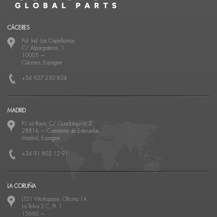
CÁCERES
Pol. Ind. Las Capellanías,
C/ Alpargateros, 1
10005
—
Cáceres, Espagne
+34 927 230 834
MADRID
P.I. La Raya, C/ Guadalquivir, 2
28816
—
Camarma de Esteruelas
Madrid, Espagne
+34 91 802 12 91
LA CORUÑA
LT51 Workspace, Oficina 1A
La Telva 2 C, Pt. 1
15660
—