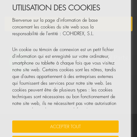
UTILISATION DES COOKIES
Bienvenue sur la page d'information de base
NEWSLETTER
concernant les cookies du site web sous la
responsabilité de l'entité : COHIDREX, S.L.
Un cookie ou témoin de connexion est un petit fichier
d'information qui est enregistré sur votre ordinateur,
smartphone ou tablette à chaque fois que vous visitez
notre site web. Certains cookies sont les nôtres, tandis
que d'autres appartiennent à des entreprises externes
qui fournissent des services pour notre site web. Les
cookies peuvent être de plusieurs types : les cookies
techniques sont nécessaires au bon fonctionnement de
notre site web, ils ne nécessitent pas votre autorisation
et ce sont les seuls activés par défaut. Les autres
cookies servent à améliorer notre site, à le
personnaliser en fonction de vos préférences, ou à
Vos données sont sécurisées
•
Protection des données
•
ACCEPTER TOUT
vous montrer des publicités adaptées à vos recherches,
Politique de cookies