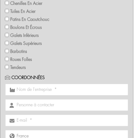
Chenilles En Acier
Tuiles En Acier
Patins En Caoutchouc
Boulons Et Écrous
Galets Inférieurs
Galets Supérieurs
Barbotins
Roues Folles
Tendeurs
COORDONNÉES