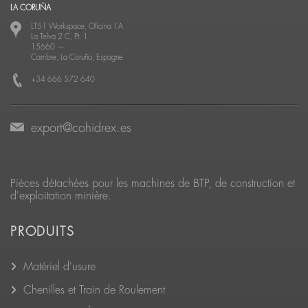
LA CORUÑA
LT51 Workspace, Oficina 1A
La Telva 2 C, Pt. 1
15660
—
Cambre, La Coruña, Espagne
+34 666 572 640
export@cohidrex.es
Pièces détachées pour les machines de BTP, de construction et
d'exploitation minière.
PRODUITS
Matériel d'usure
Chenilles et Train de Roulement