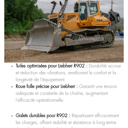
Tuiles optimisées pour Liebherr R902 :
Durabilité accrue
et réduction des vibrations, améliorant le confort et la
longévité de l’équipement.
Roue folle précise pour Liebherr :
Garantit une tension
adéquate et constante de la chaîne, augmentant
l’efficacité opérationnelle.
Galets durables pour R902 :
Répartissent efficacement
les charges, offrant stabilité et résistance à long terme