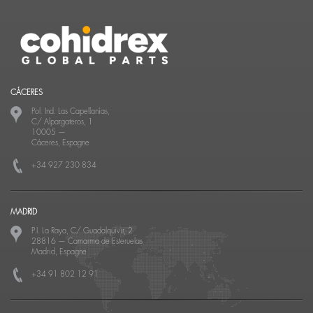
CÁCERES
Pol. Ind. Las Capellanías,
C/ Alpargateros, 1
10005
—
Cáceres, Espagne
+34 927 230 834
MADRID
P.I. La Raya, C/ Guadalquivir, 2
28816
—
Camarma de Esteruelas
Madrid, Espagne
+34 91 802 12 91