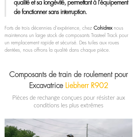
qualité et sa longévité, permettant à l’équipement
de fonctionner sans interruption.
Forts de trois décennies d’expérience, chez
Cohidrex
nous
maintenons un large stock de composants Trasteel Track pour
un remplacement rapide et sécurisé. Des tuiles aux roues
dentées, nous offrons la qualité dans chaque pièce.
Composants de train de roulement pour
Excavatrice
Liebherr R902
Pièces de rechange conçues pour résister aux
conditions les plus extrêmes