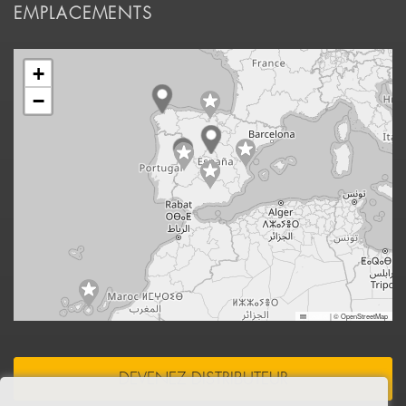
EMPLACEMENTS
+
−
Leaflet
|
© OpenStreetMap
DEVENEZ DISTRIBUTEUR