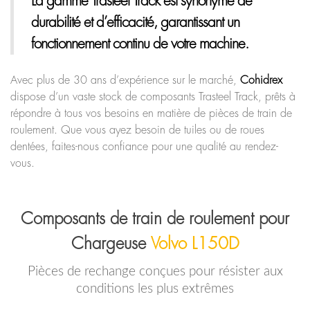
La gamme Trasteel Track
est synonyme de
durabilité et d’efficacité, garantissant un
fonctionnement continu de votre machine.
Avec plus de 30 ans d’expérience sur le marché,
Cohidrex
dispose d’un vaste stock de composants Trasteel Track, prêts à
répondre à tous vos besoins en matière de pièces de train de
roulement. Que vous ayez besoin de tuiles ou de roues
dentées, faites-nous confiance pour une qualité au rendez-
vous.
Composants de train de roulement pour
Chargeuse
Volvo L150D
Pièces de rechange conçues pour résister aux
conditions les plus extrêmes