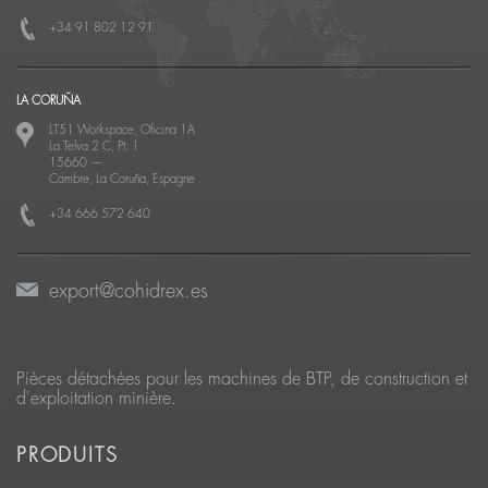
+34 91 802 12 91
LA CORUÑA
LT51 Workspace, Oficina 1A
La Telva 2 C, Pt. 1
15660
—
Cambre, La Coruña, Espagne
+34 666 572 640
export@cohidrex.es
Pièces détachées pour les machines de BTP, de construction et
d'exploitation minière.
PRODUITS