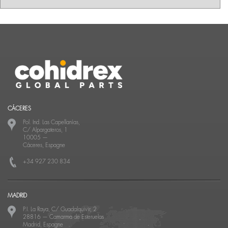
CÁCERES
Pol. Ind. Las Capellanías,
C/ Alpargateros, 1
10005
—
Cáceres, Espagne
+34 927 230 834
MADRID
P.I. La Raya, C/ Guadalquivir, 2
28816
—
Camarma de Esteruelas
Madrid, Espagne