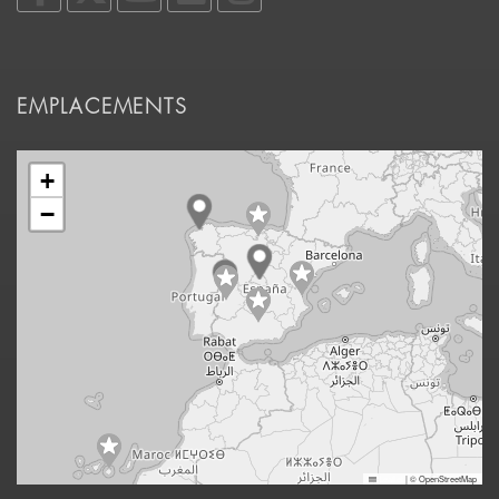
EMPLACEMENTS
+
−
Leaflet
|
© OpenStreetMap