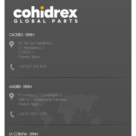
CACERES - SPAIN
Pol. Ind. Las Capellanías,
C/ Alpargateros, 1
E10005
—
Cáceres, Spain
+34 927 230 834
MADRID - SPAIN
P.I. La Raya, C/ Guadalquivir, 2
28816
—
Camarma de Esteruelas
Madrid, Spain
+34 91 802 12 91
LA CORUÑA - SPAIN