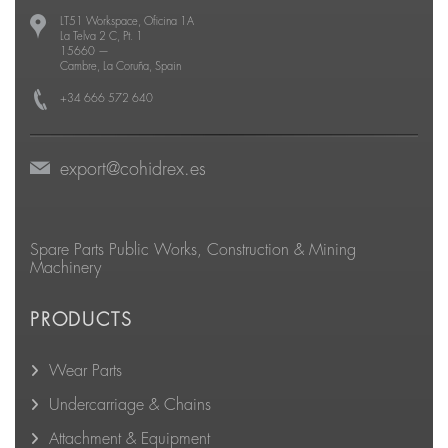
LT51 Workspace, Oficina 1A
La Telva 2 C, Pt. 1
15660
—
Cambre, La Coruña, Spain
+34 666 572 640
export@cohidrex.es
Spare Parts Public Works, Construction & Mining
Machinery
PRODUCTS
Wear Parts
Undercarriage & Chains
Attachment & Equipment