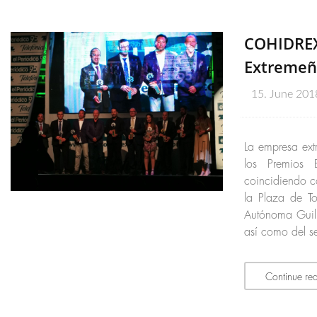
COHIDREX
Extremeñ
15. June 201
La empresa ext
los Premios 
coincidiendo c
la Plaza de T
Autónoma Guille
así como del se
Continue re