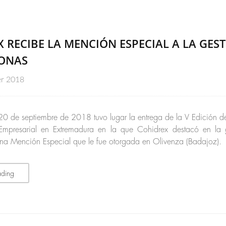
 RECIBE LA MENCIÓN ESPECIAL A LA GES
SONAS
er 2018
20 de septiembre de 2018 tuvo lugar la entrega de la V Edición de
 Empresarial en Extremadura en la que Cohidrex destacó en la 
na Mención Especial que le fue otorgada en Olivenza (Badajoz).
ading