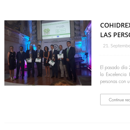
COHIDREX
LAS PER
21. Septemb
El pasado día 
la Excelencia
personas con u
Continue re