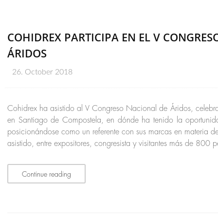
COHIDREX PARTICIPA EN EL V CONGRES
ÁRIDOS
26. October 2018
Cohidrex ha asistido al V Congreso Nacional de Áridos, celebr
en Santiago de Compostela, en dónde ha tenido la oportunid
posicionándose como un referente con sus marcas en materia d
asistido, entre expositores, congresista y visitantes más de 800 
Continue reading