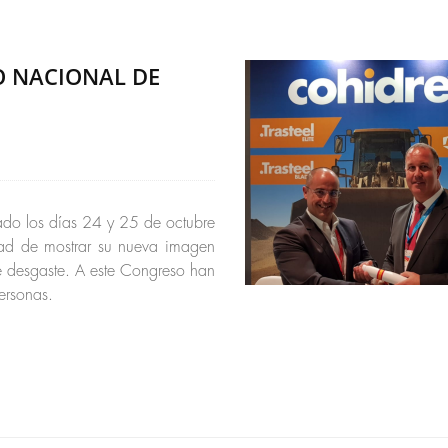
O NACIONAL DE
ado los días 24 y 25 de octubre
ad de mostrar su nueva imagen
e desgaste. A este Congreso han
personas.