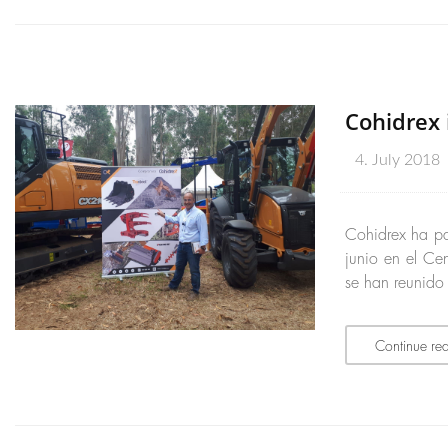
Cohidrex 
4. July 2018
Cohidrex ha pa
junio en el Ce
se han reunido
Continue re