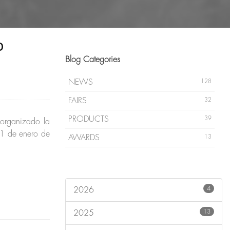
O
Blog Categories
NEWS
128
FAIRS
32
PRODUCTS
39
organizado la
31 de enero de
AWARDS
13
4
2026
13
2025