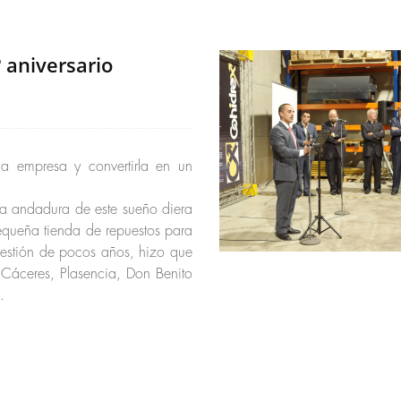
 aniversario
a empresa y convertirla en un
 la andadura de este sueño diera
equeña tienda de repuestos para
uestión de pocos años, hizo que
 Cáceres, Plasencia, Don Benito
.