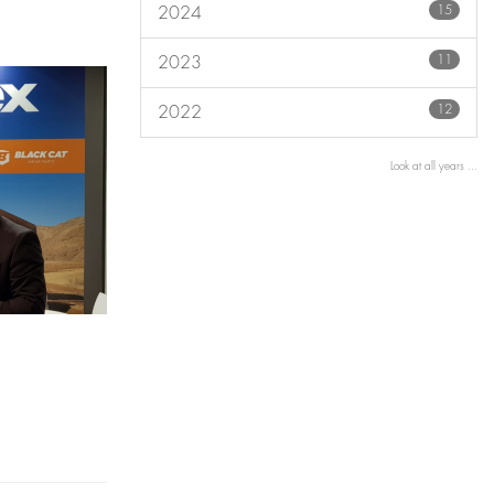
15
2024
11
2023
12
2022
Look at all years ...