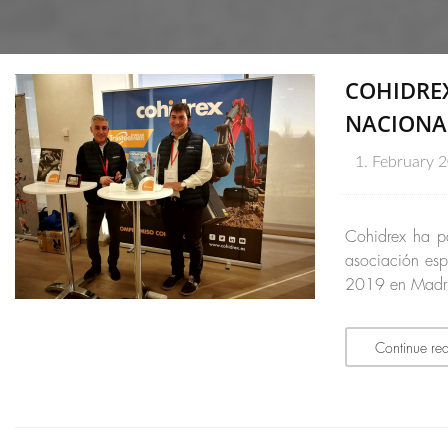
COHIDREX
NACIONA
1. February 
Cohidrex ha p
asociación es
2019 en Madrid
Continue re