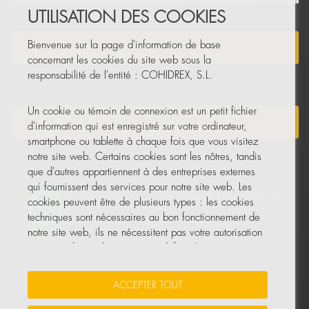
UTILISATION DES COOKIES
Bienvenue sur la page d'information de base
DEVENEZ DISTRIBUTEUR
concernant les cookies du site web sous la
responsabilité de l'entité : COHIDREX, S.L.
Un cookie ou témoin de connexion est un petit fichier
NEWSLETTER
d'information qui est enregistré sur votre ordinateur,
smartphone ou tablette à chaque fois que vous visitez
notre site web. Certains cookies sont les nôtres, tandis
que d'autres appartiennent à des entreprises externes
qui fournissent des services pour notre site web. Les
cookies peuvent être de plusieurs types : les cookies
techniques sont nécessaires au bon fonctionnement de
notre site web, ils ne nécessitent pas votre autorisation
et ce sont les seuls activés par défaut. Les autres
cookies servent à améliorer notre site, à le
personnaliser en fonction de vos préférences, ou à
ACCEPTER TOUT
vous montrer des publicités adaptées à vos recherches,
goûts et intérêts personnels.