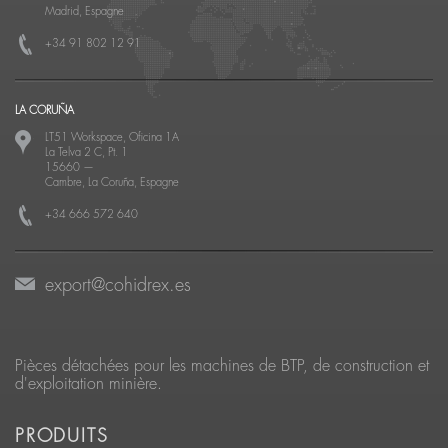
Madrid, Espagne
+34 91 802 12 91
LA CORUÑA
LT51 Workspace, Oficina 1A
La Telva 2 C, Pt. 1
15660
—
Cambre, La Coruña, Espagne
+34 666 572 640
export@cohidrex.es
Pièces détachées pour les machines de BTP, de construction et
d'exploitation minière.
PRODUITS