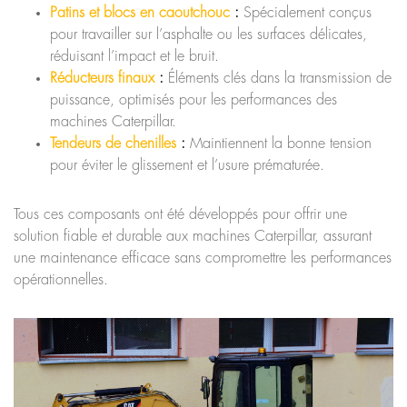
Patins et blocs en caoutchouc
:
Spécialement conçus
pour travailler sur l’asphalte ou les surfaces délicates,
réduisant l’impact et le bruit.
Réducteurs finaux
:
Éléments clés dans la transmission de
puissance, optimisés pour les performances des
machines Caterpillar.
Tendeurs de chenilles
:
Maintiennent la bonne tension
pour éviter le glissement et l’usure prématurée.
Tous ces composants ont été développés pour offrir une
solution fiable et durable aux machines Caterpillar, assurant
une maintenance efficace sans compromettre les performances
opérationnelles.