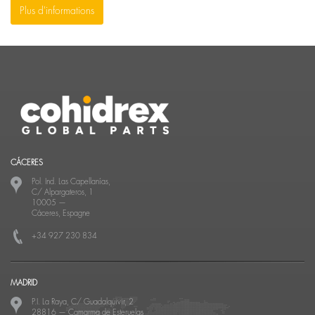
Plus d'informations
CÁCERES
Pol. Ind. Las Capellanías,
C/ Alpargateros, 1
10005
—
Cáceres, Espagne
+34 927 230 834
MADRID
P.I. La Raya, C/ Guadalquivir, 2
28816
—
Camarma de Esteruelas