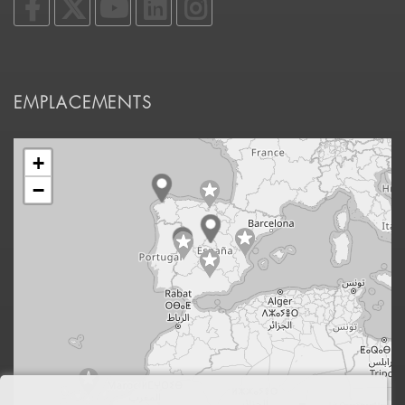
EMPLACEMENTS
+
−
Leaflet
|
© OpenStreetMap