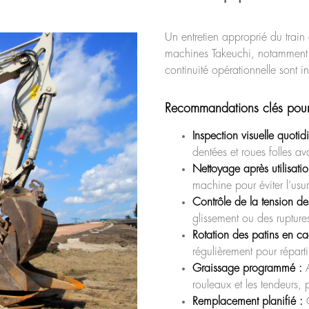
Un entretien approprié du train
machines Takeuchi, notamment da
continuité opérationnelle sont i
Recommandations clés pour
Inspection visuelle quotid
dentées et roues folles a
Nettoyage après utilisatio
machine pour éviter l’usu
Contrôle de la tension des
glissement ou des ruptures
Rotation des patins en c
régulièrement pour répartir
Graissage programmé :
A
rouleaux et les tendeurs, p
Remplacement planifié :
C