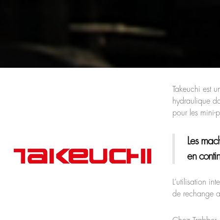
Takeuchi est u
hydraulique d
pour les mini-p
Les mach
en conti
L’utilisation i
de rechange as