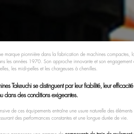
ne marque pionnière dans la fabrication de machines compactes, l
ans les années 1970. Son approche innovante et son engagement en
elles, les midi-pelles et les chargeuses à chenilles.
ines Takeuchi
se distinguent par leur fiabilité, leur efficacit
nu dans des conditions exigeantes.
ntensive de ces équipements entraîne une usure naturelle des éléments
surant des performances constantes et une longue durée de vie.