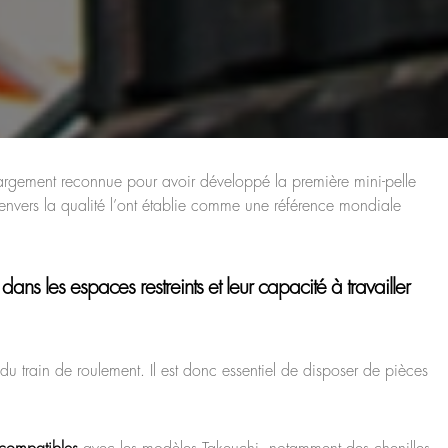
argement reconnue pour avoir développé la première mini-pelle
vers la qualité l’ont établie comme une référence mondiale
é dans les espaces restreints et leur capacité à travailler
 du train de roulement. Il est donc essentiel de disposer de pièces