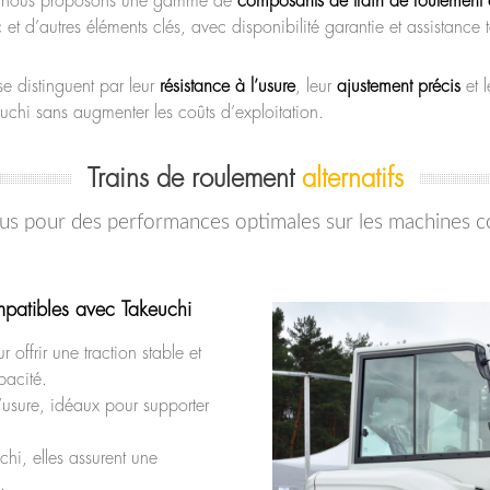
, nous proposons une gamme de
composants de train de roulement
et d’autres éléments clés, avec disponibilité garantie et assistance 
se distinguent par leur
résistance à l’usure
, leur
ajustement précis
et l
chi sans augmenter les coûts d’exploitation.
Trains de roulement
alternatifs
s pour des performances optimales sur les machines c
mpatibles avec Takeuchi
offrir une traction stable et
pacité.
’usure, idéaux pour supporter
i, elles assurent une
.