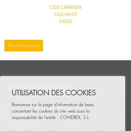
CG3 CARRIER
CG3 HAST
CG3D
Plus d'informations
UTILISATION DES COOKIES
Bienvenue sur la page d'information de base
CÁCERES
concernant les cookies du site web sous la
Pol. Ind. Las Capellanías,
responsabilité de l'entité : COHIDREX, S.L.
C/ Alpargateros, 1
10005
—
Cáceres, Espagne