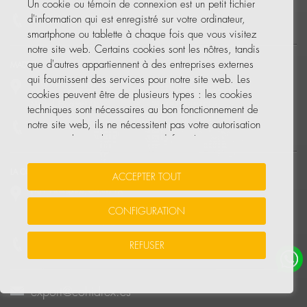
Un cookie ou témoin de connexion est un petit fichier
d'information qui est enregistré sur votre ordinateur,
+34 927 230 834
smartphone ou tablette à chaque fois que vous visitez
notre site web. Certains cookies sont les nôtres, tandis
que d'autres appartiennent à des entreprises externes
MADRID
qui fournissent des services pour notre site web. Les
P.I. La Raya, C/ Guadalquivir, 2
cookies peuvent être de plusieurs types : les cookies
28816
—
Camarma de Esteruelas
Madrid, Espagne
techniques sont nécessaires au bon fonctionnement de
notre site web, ils ne nécessitent pas votre autorisation
+34 91 802 12 91
et ce sont les seuls activés par défaut. Les autres
cookies servent à améliorer notre site, à le
personnaliser en fonction de vos préférences, ou à
LA CORUÑA
ACCEPTER TOUT
vous montrer des publicités adaptées à vos recherches,
LT51 Workspace, Oficina 1A
goûts et intérêts personnels.
La Telva 2 C, Pt. 1
CONFIGURATION
15660
—
Cambre, La Coruña, Espagne
Vous pouvez accepter tous ces cookies en appuyant sur
+34 666 572 640
REFUSER
le bouton ACCEPTER TOUT ou les configurer ou refuser
leur utilisation en cliquant sur la section PRÉFÉRENCES.
export@cohidrex.es
Pour plus d'informations, consultez la POLITIQUE DE