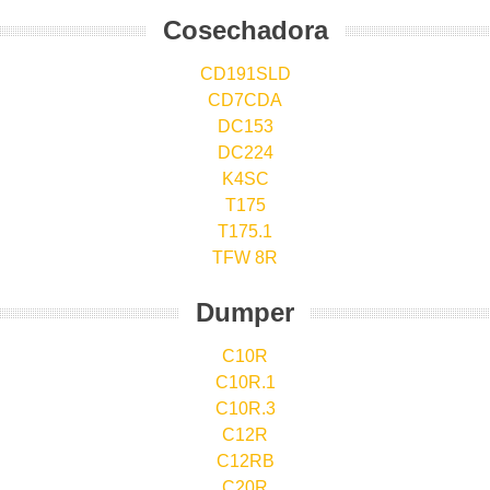
Cosechadora
CD191SLD
CD7CDA
DC153
DC224
K4SC
T175
T175.1
TFW 8R
Dumper
C10R
C10R.1
C10R.3
C12R
C12RB
C20R