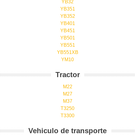
YB32
YB351
YB352
YB401
YB451
YB501
YB551
YB551XB
YM10
Tractor
M22
M27
M37
T3250
T3300
Vehi­culo de transporte