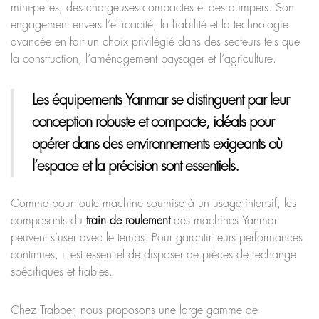
mini-pelles, des chargeuses compactes et des dumpers. Son
engagement envers l’efficacité, la fiabilité et la technologie
avancée en fait un choix privilégié dans des secteurs tels que
la construction, l’aménagement paysager et l’agriculture.
Les équipements Yanmar
se distinguent par leur
conception robuste et compacte, idéals pour
opérer dans des environnements exigeants où
l’espace et la précision sont essentiels.
Comme pour toute machine soumise à un usage intensif, les
composants du
train de roulement
des machines Yanmar
peuvent s’user avec le temps. Pour garantir leurs performances
continues, il est essentiel de disposer de pièces de rechange
spécifiques et fiables.
Chez Trabber, nous proposons une large gamme de