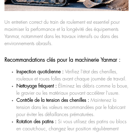
Un entretien correct du train de roulement est essentiel pour
maximiser la performance et la longévité des équipements
Yanmar, notamment dans les travaux intensifs ou dans des
environnements abrasifs.
Recommandations clés pour la machinerie Yanmar :
Inspection quotidienne :
Vérifiez l’état des chenilles,
rouleaux et roues folles avant chaque journée de travail.
Nettoyage fréquent :
Éliminez les débris comme la boue,
le gravier ou les matériaux pouvant accélérer l’usure.
Contrôle de la tension des chenilles :
Maintenez la
tension dans les valeurs recommandées par le fabricant
pour éviter les défaillances prématurées.
Rotation des patins :
Si vous utilisez des patins ou blocs
en caoutchouc, changez leur position régulièrement