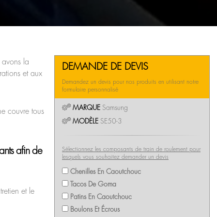
 avons la
DEMANDE DE DEVIS
rations et aux
Demandez un devis pour nos produits en utilisant notre
formulaire personnalisé
MARQUE
Samsung
me couvre tous
MODÈLE
SE50-3
nts afin de
Sélectionnez les composants de train de roulement pour
lesquels vous souhaitez demander un devis
Chenilles En Caoutchouc
Tacos De Goma
retien et le
Patins En Caoutchouc
Boulons Et Écrous