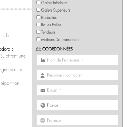
Galets Inférieurs
Galets Supérieurs
Barbotins
Roues Folles
Tendeurs
nt le
Moteurs De Translation
adora :
COORDONNÉES
, offrant une
lignement du
répartition