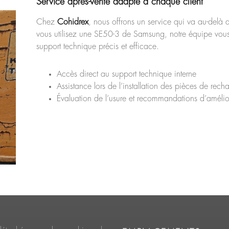
Service après-vente adapté à chaque client
Chez
Cohidrex
, nous offrons un service qui va au-delà d
vous utilisez une SE50-3 de Samsung, notre équipe vous
support technique précis et efficace.
Accès direct au support technique interne
Assistance lors de l’installation des pièces de rec
Évaluation de l’usure et recommandations d’amélio