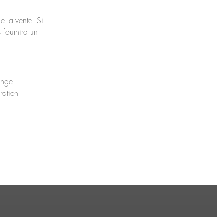
e la vente. Si
 fournira un
hange
ration