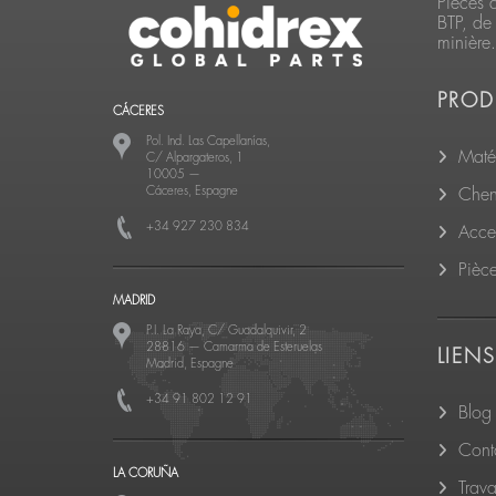
Pièces 
BTP, de 
minière.
PROD
CÁCERES
Pol. Ind. Las Capellanías,
Matér
C/ Alpargateros, 1
10005
—
Cáceres, Espagne
Cheni
+34 927 230 834
Acce
Pièc
MADRID
P.I. La Raya, C/ Guadalquivir, 2
28816
—
Camarma de Esteruelas
LIENS
Madrid, Espagne
+34 91 802 12 91
Blog
Cont
LA CORUÑA
Trava