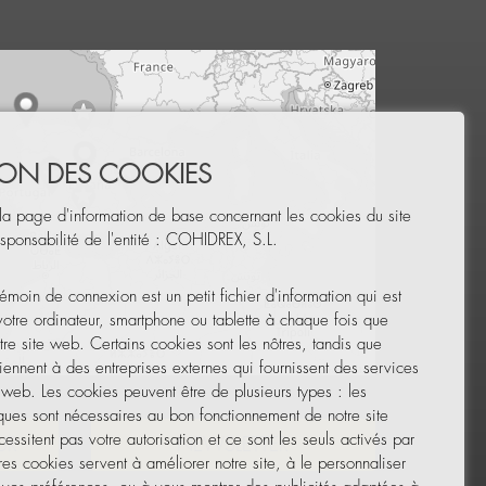
TION DES COOKIES
la page d'information de base concernant les cookies du site
sponsabilité de l'entité : COHIDREX, S.L.
émoin de connexion est un petit fichier d'information qui est
 votre ordinateur, smartphone ou tablette à chaque fois que
tre site web. Certains cookies sont les nôtres, tandis que
iennent à des entreprises externes qui fournissent des services
Leaflet
|
© OpenStreetMap
e web. Les cookies peuvent être de plusieurs types : les
ques sont nécessaires au bon fonctionnement de notre site
essitent pas votre autorisation et ce sont les seuls activés par
UR
NEWSLETTER
res cookies servent à améliorer notre site, à le personnaliser