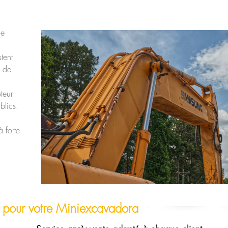
le
tent
s de
teur
blics.
à forte
t
pour votre Miniexcavadora