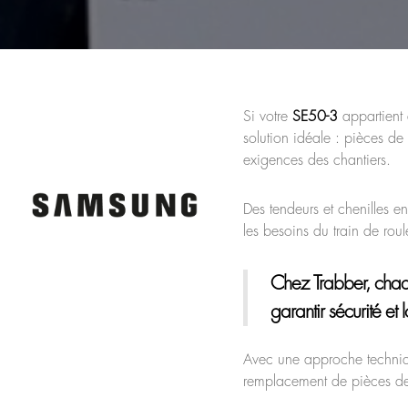
Si votre
SE50-3
appartient 
solution idéale : pièces de
exigences des chantiers.
Des tendeurs et chenilles 
les besoins du train de rou
Chez Trabber, chaq
garantir sécurité et 
Avec une approche techniqu
remplacement de pièces des