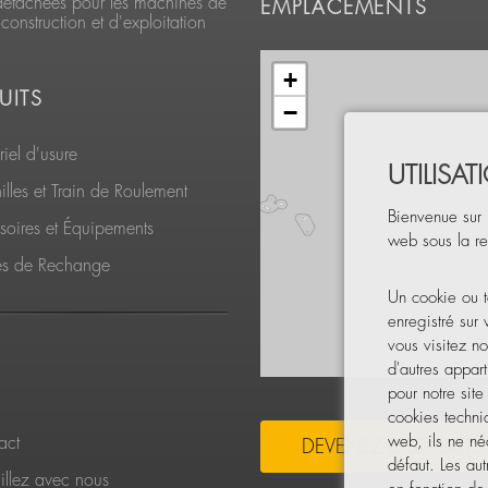
détachées pour les machines de
EMPLACEMENTS
construction et d'exploitation
+
UITS
−
iel d'usure
UTILISA
lles et Train de Roulement
Bienvenue sur 
soires et Équipements
web sous la re
es de Rechange
Un cookie ou t
enregistré sur
vous visitez no
d'autres appart
pour notre sit
cookies techni
web, ils ne néc
act
DEVENEZ DISTRIBUTE
défaut. Les aut
illez avec nous