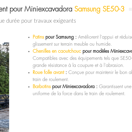
ment pour Miniexcavadora
Samsung SE50-3
e durée pour travaux exigeants
Patins
pour Samsung :
Améliorent l’appui et réduise
glissement sur terrain meuble ou humide.
Chenilles en caoutchouc
pour modèles Miniexcav
Compatibles avec des équipements tels que SE50-3
grande résistance à la coupure et à l’abrasion.
Roue folle avant
:
Conçue pour maintenir le bon a
train de roulement.
Barbotins
pour Miniexcavadora :
Garantissent une 
uniforme de la force dans le train de roulement.