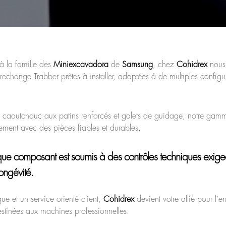
à la famille des
Miniexcavadora
de
Samsung
, chez
Cohidrex
nous
 rechange Trabber prêtes à installer, adaptées à de multiples configu
en caoutchouc aux patins renforcés et galets de guidage, notre gam
lement avec des pièces fiables et durables.
ue composant est soumis à des contrôles techniques exigea
longévité.
e et un service orienté client,
Cohidrex
devient votre allié pour l’ent
tinées aux machines professionnelles.