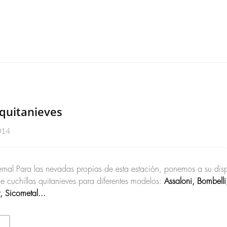
 quitanieves
014
rnal Para las nevadas propias de esta estación, ponemos a su dis
 cuchillas quitanieves para diferentes modelos:
Assaloni, Bombelli,
, Sicometal...