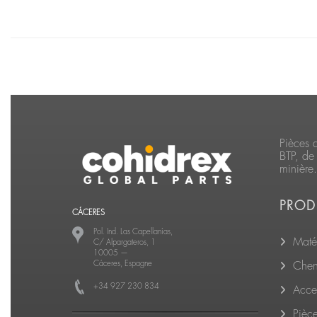
Pièces 
BTP, de 
minière.
PROD
CÁCERES
Pol. Ind. Las Capellanías,
Matér
C/ Alpargateros, 1
10005
—
Cáceres, Espagne
Cheni
+34 927 230 834
Acce
Pièc