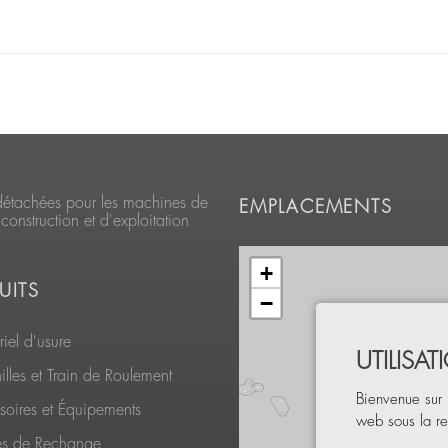
détachées pour les machines de
EMPLACEMENTS
construction et d'exploitation
+
UITS
−
iel d'usure
UTILISA
lles et Train de Roulement
Bienvenue sur 
soires et Équipements
web sous la re
es de Rechange