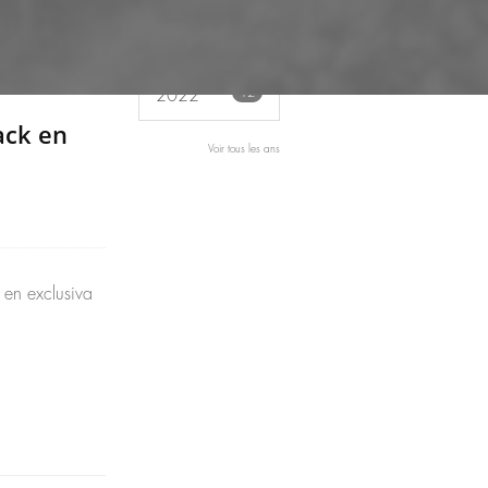
11
2023
12
2022
ack en
Voir tous les ans
 en exclusiva