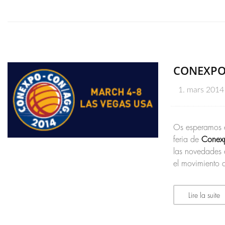
CONEXPO 
1. mars 2014
Os esperamos e
feria de
Conex
las novedades 
el movimiento de
Lire la suite