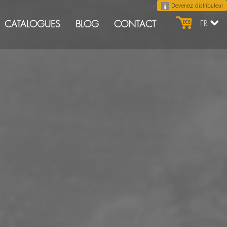
Devenez distributeur
CATALOGUES
BLOG
CONTACT
FR
Catégories du Blog
ACTUALITÉS
128
FOIRES
32
PRODUITS
39
PRIX
13
4
2026
13
2025
15
2024