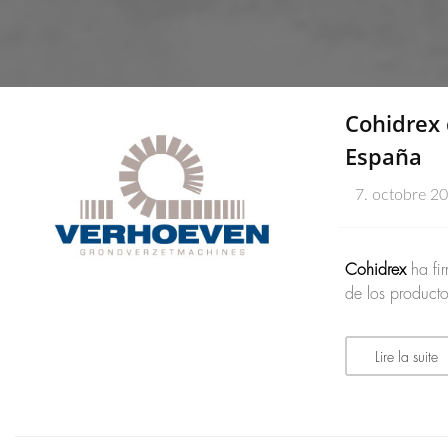
Cohidrex 
España
7. octobre 2
Cohidrex
ha fi
de los product
Lire la suite