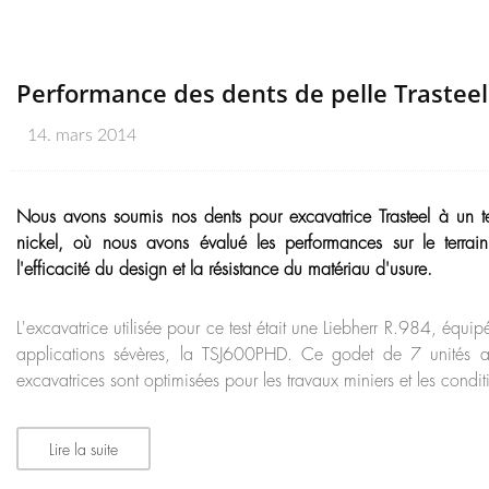
Performance des dents de pelle Trasteel
14. mars 2014
Nous avons soumis nos dents pour excavatrice Trasteel à un t
nickel, où nous avons évalué les performances sur le terrain, 
l'efficacité du design et la résistance du matériau d'usure.
L'excavatrice utilisée pour ce test était une Liebherr R.984, équ
applications sévères, la TSJ600PHD. Ce godet de 7 unités 
excavatrices sont optimisées pour les travaux miniers et les condit
Lire la suite