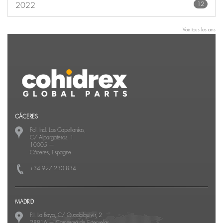
12
2022
Voir tous les ans
CÁCERES
Pol. Ind. Las Capellanías,
C/ Alpargateros, 1
10005
—
Cáceres, Espagne
+34 927 230 834
MADRID
P.I. La Raya, C/ Guadalquivir, 2
28816
—
Camarma de Esteruelas