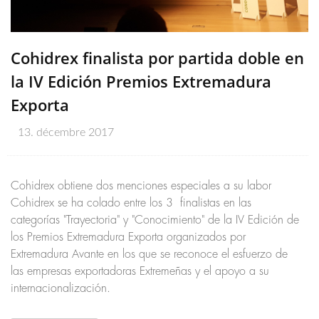
Cohidrex finalista por partida doble en
la IV Edición Premios Extremadura
Exporta
13. décembre 2017
Cohidrex obtiene dos menciones especiales a su labor
Cohidrex se ha colado entre los 3 finalistas en las
categorías "Trayectoria" y "Conocimiento" de la IV Edición de
los Premios Extremadura Exporta organizados por
Extremadura Avante en los que se reconoce el esfuerzo de
las empresas exportadoras Extremeñas y el apoyo a su
internacionalización.