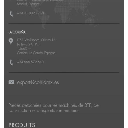
Madrid, Espagne
+34 91 802 12 91
LA CORUÑA
LT51 Workspace, Oficina 1A
La Telva 2 C, Pt. 1
15660
—
Cambre, La Coruña, Espagne
+34 666 572 640
export@cohidrex.es
Pièces détachées pour les machines de BTP, de
construction et d'exploitation minière.
PRODUITS