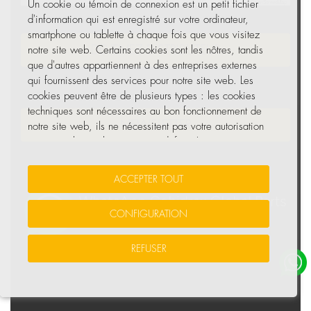
Leaflet
|
© OpenStreetMap
Un cookie ou témoin de connexion est un petit fichier
d'information qui est enregistré sur votre ordinateur,
smartphone ou tablette à chaque fois que vous visitez
DEVENEZ DISTRIBUTEUR
notre site web. Certains cookies sont les nôtres, tandis
que d'autres appartiennent à des entreprises externes
qui fournissent des services pour notre site web. Les
cookies peuvent être de plusieurs types : les cookies
techniques sont nécessaires au bon fonctionnement de
NEWSLETTER
notre site web, ils ne nécessitent pas votre autorisation
et ce sont les seuls activés par défaut. Les autres
cookies servent à améliorer notre site, à le
personnaliser en fonction de vos préférences, ou à
ACCEPTER TOUT
vous montrer des publicités adaptées à vos recherches,
goûts et intérêts personnels.
CONFIGURATION
Vous pouvez accepter tous ces cookies en appuyant sur
REFUSER
le bouton ACCEPTER TOUT ou les configurer ou refuser
leur utilisation en cliquant sur la section PRÉFÉRENCES.
Pour plus d'informations, consultez la POLITIQUE DE