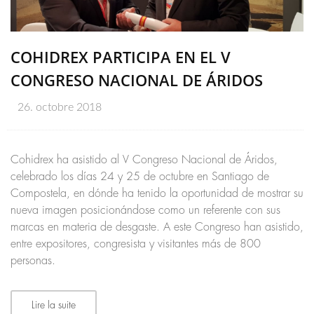
COHIDREX PARTICIPA EN EL V
CONGRESO NACIONAL DE ÁRIDOS
26. octobre 2018
Cohidrex ha asistido al V Congreso Nacional de Áridos,
celebrado los días 24 y 25 de octubre en Santiago de
Compostela, en dónde ha tenido la oportunidad de mostrar su
nueva imagen posicionándose como un referente con sus
marcas en materia de desgaste. A este Congreso han asistido,
entre expositores, congresista y visitantes más de 800
personas.
Lire la suite