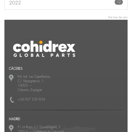
12
2022
Voir tous les ans
CÁCERES
Pol. Ind. Las Capellanías,
C/ Alpargateros, 1
10005
—
Cáceres, Espagne
+34 927 230 834
MADRID
P.I. La Raya, C/ Guadalquivir, 2
28816
—
Camarma de Esteruelas