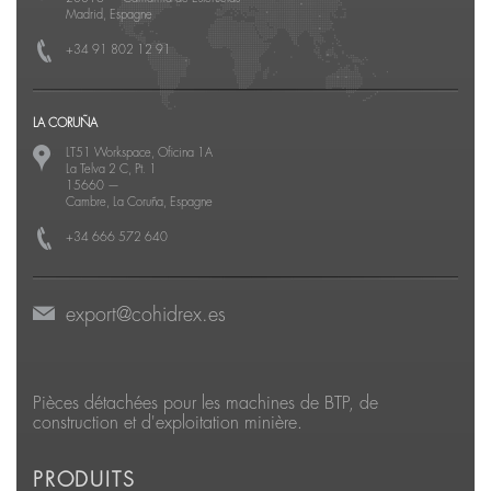
Madrid, Espagne
+34 91 802 12 91
LA CORUÑA
LT51 Workspace, Oficina 1A
La Telva 2 C, Pt. 1
15660
—
Cambre, La Coruña, Espagne
+34 666 572 640
export@cohidrex.es
Pièces détachées pour les machines de BTP, de
construction et d'exploitation minière.
PRODUITS