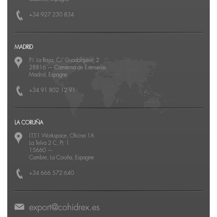
+34 927 230 834
MADRID
P.I. La Raya, C/ Guadalquivir, 2
28816
—
Camarma de Esteruelas
Madrid, Espagne
+34 91 802 12 91
LA CORUÑA
LT51 Workspace, Oficina 1A
La Telva 2 C, Pt. 1
15660
—
Cambre, La Coruña, Espagne
+34 666 572 640
export@cohidrex.es