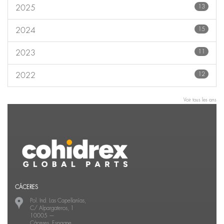
13
2025
15
2024
11
2023
12
2022
Voir tous les ans
CÁCERES
Pol. Ind. Las Capellanías,
C/ Alpargateros, 1
10005
—
Cáceres, Espagne