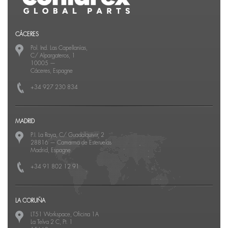
CÁCERES
Pol. Ind. Las Capellanías,
C/ Alpargateros, 1
10005
—
Cáceres, Espagne
+34 927 230 834
MADRID
P.I. La Raya, C/ Guadalquivir, 2
28816
—
Camarma de Esteruelas
Madrid, Espagne
+34 91 802 12 91
LA CORUÑA
LT51 Workspace, Oficina 1A
La Telva 2 C, Pt. 1