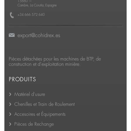
15660
—
Cambre, La Coruña, Espagne
+34 666 572 640
export@cohidrex.es
Pièces détachées pour les machines de BTP, de
construction et d'exploitation minière.
PRODUITS
Matériel d'usure
Chenilles et Train de Roulement
Accesoires et Équipements
Pièces de Rechange