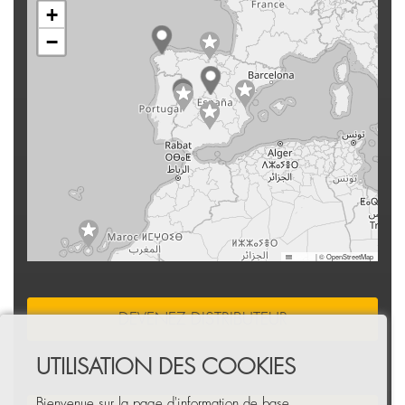
+
−
Leaflet
|
© OpenStreetMap
DEVENEZ DISTRIBUTEUR
UTILISATION DES COOKIES
Bienvenue sur la page d'information de base