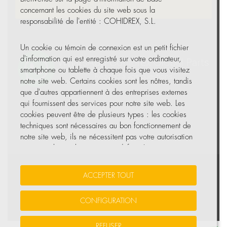
NEWSLETTER
concernant les cookies du site web sous la
responsabilité de l'entité : COHIDREX, S.L.
Un cookie ou témoin de connexion est un petit fichier
d'information qui est enregistré sur votre ordinateur,
smartphone ou tablette à chaque fois que vous visitez
notre site web. Certains cookies sont les nôtres, tandis
que d'autres appartiennent à des entreprises externes
qui fournissent des services pour notre site web. Les
cookies peuvent être de plusieurs types : les cookies
techniques sont nécessaires au bon fonctionnement de
notre site web, ils ne nécessitent pas votre autorisation
et ce sont les seuls activés par défaut. Les autres
cookies servent à améliorer notre site, à le
personnaliser en fonction de vos préférences, ou à
Vos données sont sécurisées
•
Protection des données
•
ACCEPTER TOUT
vous montrer des publicités adaptées à vos recherches,
Politique de cookies
goûts et intérêts personnels.
CONFIGURATION
© Tous droits réservés, COHIDREX GLOBAL PARTS, S.L.U.
Vous pouvez accepter tous ces cookies en appuyant sur
REFUSER