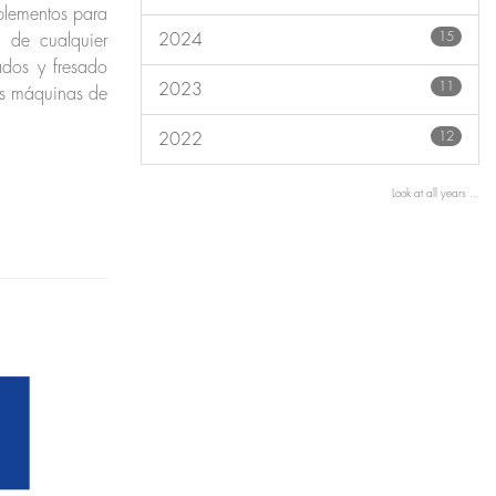
mplementos para
15
2024
 de cualquier
cados y fresado
11
2023
ñas máquinas de
12
2022
Look at all years ...