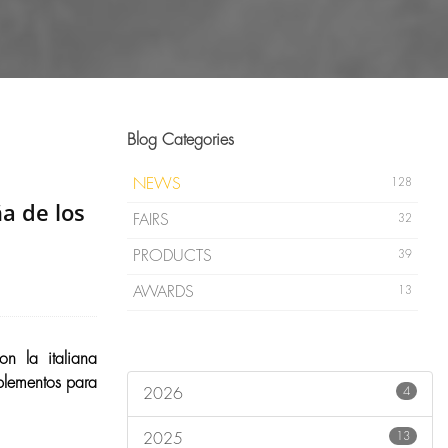
Blog Categories
NEWS
128
ña de los
FAIRS
32
PRODUCTS
39
AWARDS
13
n la italiana
plementos para
4
2026
13
2025