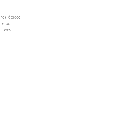
ches rápidos
ños de
ciones,