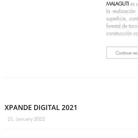
MALAGUTI
es 
la realizació
superficie, co
forestal de to
construcción c
Continue re
XPANDE DIGITAL 2021
21. January 2022